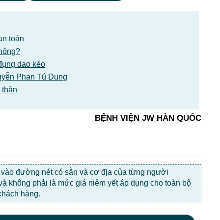
an toàn
không?
đụng dao kéo
Nguyễn Phan Tú Dung
 thân
BỆNH VIỆN JW HÀN QUỐC
c vào đường nét có sẵn và cơ địa của từng người
 và không phải là mức giá niêm yết áp dụng cho toàn bộ
khách hàng.