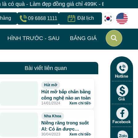
- Làm đẹp đồng giá chỉ 499K - Đăng ký giữ suất ngay |
 hàng
Đặt lịch
09 6868 1111
HÌNH TRƯỚC - SAU
BẢNG GIÁ
Bài viết liên quan
Hotline
Hút mỡ
Hút mỡ bắp chân bằng
công nghệ nào an toàn
Giá
14/01/2024
Xem chi tiết
›
Nha Khoa
Facebook
Niềng răng trong suốt
AI: Có ăn được
30/04/2023
Xem chi tiết
›
không?