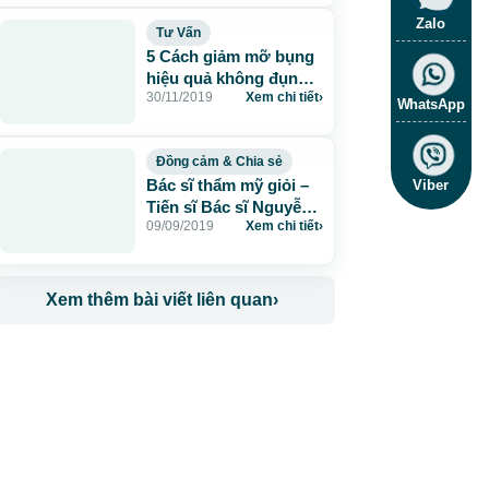
Zalo
Tư Vấn
5 Cách giảm mỡ bụng
hiệu quả không đụng
30/11/2019
Xem chi tiết
›
dao kéo
WhatsApp
Đồng cảm & Chia sẻ
Bác sĩ thẩm mỹ giỏi –
Viber
Tiến sĩ Bác sĩ Nguyễn
09/09/2019
Xem chi tiết
›
Phan Tú Dung
Xem thêm bài viết liên quan
›