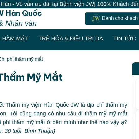
àn ưu đãi tại Bệnh viện JW| 100% Khách đến là có quà 
W Hàn Quốc
Dành cho khách
& Nhân văn
 HÀM MẶT
TRẺ HÓA & ĐIỀU TRỊ DA
TIN TỨC
Chi phí thẩm mỹ mắt
 Thẩm Mỹ Mắt
biết Thẩm mỹ viện Hàn Quốc JW là địa chỉ thẩm mỹ
chọn. Tôi cũng đang có nhu cầu đi thẩm mỹ mỹ mắt
hi phí thẩm mỹ mắt ở bên mình như thế nào vậy ạ?
, 30 tuổi, Bình Thuận)