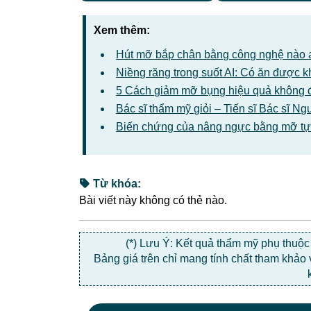
Xem thêm:
Hút mỡ bắp chân bằng công nghệ nào 
Niềng răng trong suốt AI: Có ăn được 
5 Cách giảm mỡ bụng hiệu quả không 
Bác sĩ thẩm mỹ giỏi – Tiến sĩ Bác sĩ 
Biến chứng của nâng ngực bằng mỡ tự
Từ khóa:
Bài viết này không có thẻ nào.
(*) Lưu Ý: Kết quả thẩm mỹ phụ thuộ
Bảng giá trên chỉ mang tính chất tham khảo