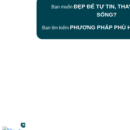
ĐẸP ĐỂ TỰ TIN, TH
Bạn muốn
SỐNG?
PHƯƠNG PHÁP PHÙ H
Bạn tìm kiếm
CÔNG TY TNHH BỆNH VIỆN JW HÀN
QUỐC
50 Tôn Thất Tùng, Phường Bến Thành,
TP.HCM
0968681111
-
0964845399
-
0936105764
cskh.benhvienjw@gmail.com
MST: 3602494834 do sở kế hoạch và đầu tư