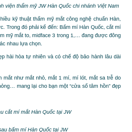
nh viện thẩm mỹ JW Hàn Quốc chi nhánh Việt Nam
nhiều kỹ thuật thẩm mỹ mắt công nghệ chuẩn Hàn,
c. Trong đó phải kể đến: Bấm mí Hàn Quốc, cắt mí
ẩm mỹ mắt to, midface 3 trong 1,… đang được đông
ác nhau lựa chọn.
p hài hòa tự nhiên và có chế độ bảo hành lâu dài
 mắt như mắt nhỏ, mắt 1 mí, mí lót, mắt sa trễ do
t hỏng… mang lại cho bạn một “cửa sổ tâm hồn” đẹp
au cắt mí mắt Hàn Quốc tại JW
 sau bấm mí Hàn Quốc tại JW