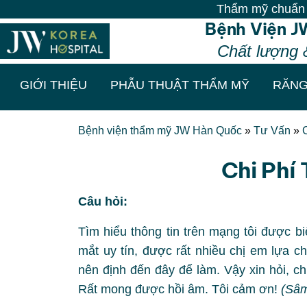
Thẩm mỹ chuẩn Hàn - Vô v
Bệnh Viện J
Chất lượng 
GIỚI THIỆU
PHẪU THUẬT THẨM MỸ
RĂNG
Bệnh viện thẩm mỹ JW Hàn Quốc
»
Tư Vấn
»
Chi Phí
Câu hỏi:
Tìm hiểu thông tin trên mạng tôi được 
mắt uy tín, được rất nhiều chị em lựa 
nên định đến đây để làm. Vậy xin hỏi, c
Rất mong được hồi âm. Tôi cảm ơn!
(Sâm