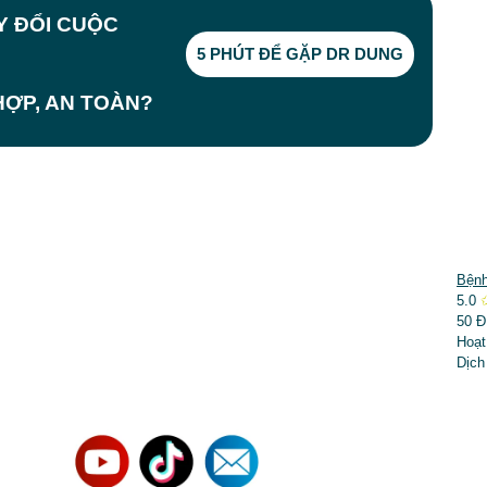
AY ĐỔI CUỘC
5 PHÚT ĐỂ GẶP DR DUNG
ỢP, AN TOÀN?
DỊCH VỤ NỔI BẬT
Bệnh
5.0
➤
Phẫu thuật thẩm mỹ
50 Đ
Hoạt
➤
Răng hàm mặt
Dịch
➤
Trẻ hóa & điều trị da