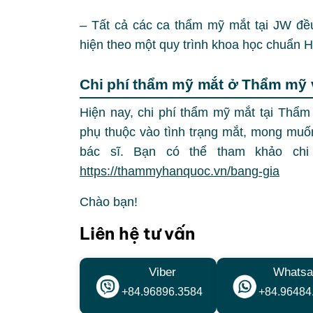
–
Tất cả các ca thẩm mỹ mắt tại JW đề
hiện theo một quy trình khoa học chuẩn H
Chi phí thẩm mỹ mắt ở Thẩm mỹ 
Hiện nay, chi phí thẩm mỹ mắt tại Thẩ
phụ thuộc vào tình trạng mắt, mong muố
bác sĩ. Bạn có thể tham khảo ch
https://thammyhanquoc.vn/bang-gia
Chào bạn!
Liên hệ tư vấn
Viber
Whatsa
+84.96896.3584
+84.96484