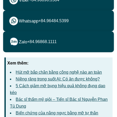
Viber
Whatsapp
+84.96484.5399
Zalo
+84.96868.1111
Xem thêm:
Hút mỡ bắp chân bằng công nghệ nào an toàn
Niềng răng trong suốt AI: Có ăn được không?
5 Cách giảm mỡ bụng hiệu quả không đụng dao
kéo
Bác sĩ thẩm mỹ giỏi – Tiến sĩ Bác sĩ Nguyễn Phan
Tú Dung
Biến chứng của nâng ngực bằng mỡ tự thân