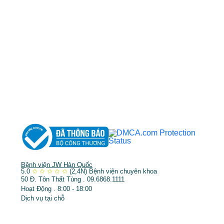
MST: 3602494834 do sở kế hoạch và đầu tư
TP.HCM cấp ngày 10/05/2011
DỊCH VỤ NỔI BẬT
➤
Phẫu thuật thẩm mỹ
➤
Răng hàm mặt
➤
Trẻ hóa & điều trị da
Bệnh viện JW Hàn Quốc
5.0
✩
✩
✩
✩
✩
(2,4N)
Bệnh viện chuyên khoa
50 Đ. Tôn Thất Tùng . 09.6868.1111
Hoạt Động . 8:00 - 18:00
Dịch vụ tại chỗ