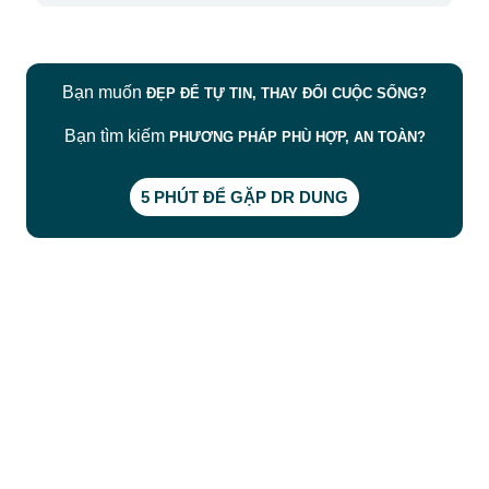
Bạn muốn
ĐẸP ĐỂ TỰ TIN, THAY ĐỔI CUỘC SỐNG?
Bạn tìm kiếm
PHƯƠNG PHÁP PHÙ HỢP, AN TOÀN?
5 PHÚT ĐỂ GẶP DR DUNG
CÔNG TY TNHH BỆNH VIỆN JW HÀN QUỐC
50 Tôn Thất Tùng, Phường Bến Thành, TP.HCM
0968681111
-
0964845399
-
0936105764
cskh.benhvienjw@gmail.com