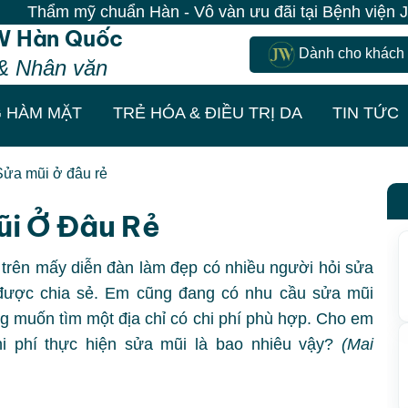
mỹ chuẩn Hàn - Vô vàn ưu đãi tại Bệnh viện JW| 100% K
W Hàn Quốc
Dành cho khách
& Nhân văn
 HÀM MẶT
TRẺ HÓA & ĐIỀU TRỊ DA
TIN TỨC
Sửa mũi ở đâu rẻ
ũi Ở Đâu Rẻ
rên mấy diễn đàn làm đẹp có nhiều người hỏi sửa
 được chia sẻ. Em cũng đang có nhu cầu sửa mũi
 muốn tìm một địa chỉ có chi phí phù hợp. Cho em
i phí thực hiện sửa mũi là bao nhiêu vậy?
(Mai