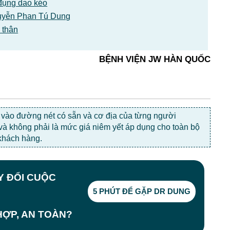
đụng dao kéo
Nguyễn Phan Tú Dung
 thân
BỆNH VIỆN JW HÀN QUỐC
c vào đường nét có sẵn và cơ địa của từng người
 và không phải là mức giá niêm yết áp dụng cho toàn bộ
khách hàng.
AY ĐỔI CUỘC
5 PHÚT ĐỂ GẶP DR DUNG
ỢP, AN TOÀN?