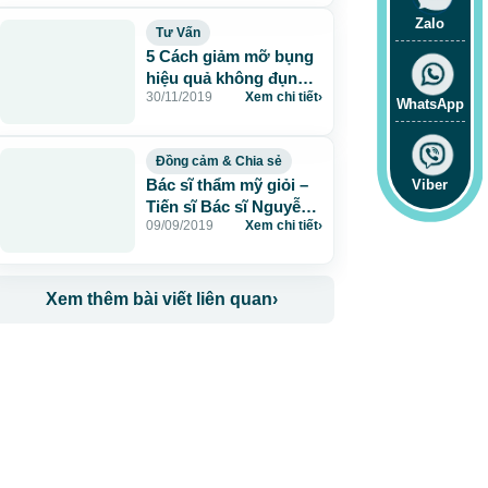
Zalo
Tư Vấn
5 Cách giảm mỡ bụng
hiệu quả không đụng
30/11/2019
Xem chi tiết
›
dao kéo
WhatsApp
Đồng cảm & Chia sẻ
Bác sĩ thẩm mỹ giỏi –
Viber
Tiến sĩ Bác sĩ Nguyễn
09/09/2019
Xem chi tiết
›
Phan Tú Dung
Xem thêm bài viết liên quan
›