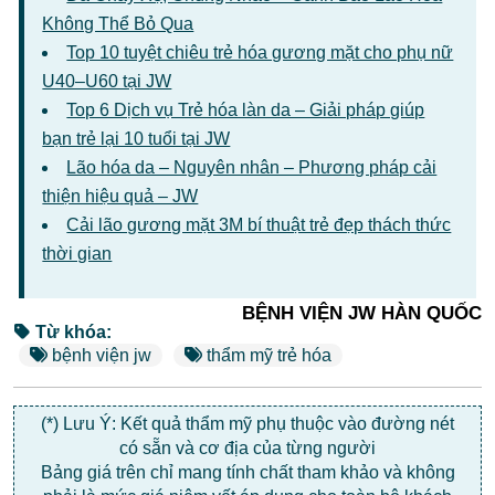
Không Thể Bỏ Qua
Top 10 tuyệt chiêu trẻ hóa gương mặt cho phụ nữ
U40–U60 tại JW
Top 6 Dịch vụ Trẻ hóa làn da – Giải pháp giúp
bạn trẻ lại 10 tuổi tại JW
Lão hóa da – Nguyên nhân – Phương pháp cải
thiện hiệu quả – JW
Cải lão gương mặt 3M bí thuật trẻ đẹp thách thức
thời gian
BỆNH VIỆN JW HÀN QUỐC
Từ khóa:
bệnh viện jw
thẩm mỹ trẻ hóa
(*) Lưu Ý: Kết quả thẩm mỹ phụ thuộc vào đường nét
có sẵn và cơ địa của từng người
Bảng giá trên chỉ mang tính chất tham khảo và không