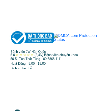
➤
Phẫu thuật thẩm mỹ
➤
Răng hàm mặt
➤
Trẻ hóa & điều trị da
Bệnh viện JW Hàn Quốc
5.0
✩
✩
✩
✩
✩
(2,4N)
Bệnh viện chuyên khoa
50 Đ. Tôn Thất Tùng . 09.6868.1111
Hoạt Động . 8:00 - 18:00
Dịch vụ tại chỗ