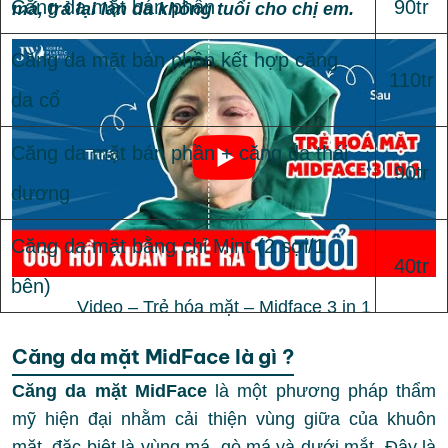
Căng da mặt bán phần
90tr
má, trả lại làn da không tuổi cho chị em.
Căng da mặt bán phần kết hợp căng
110tr
da cổ
Căng da mặt bán phần + căng da thái
90tr
dương
Căng da mặt bằng chỉ Mint (2 sợi/1
40tr
bên)
Video – Trẻ hóa mặt – Midface 3 in 1
Căng da mặt MidFace là gì ?
Căng da mặt MidFace
là một phương pháp thẩm
mỹ hiện đại nhằm cải thiện vùng giữa của khuôn
mặt, đặc biệt là vùng má, gò má và dưới mắt. Đây là