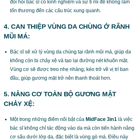
đòi hỏi bác sĩ có kinh nghiệm và sự tỉ mỉ để không làm
tổn thương đến các cấu trúc xung quanh.
4.
CAN THIỆP VÙNG DA CHÙNG Ở RÃNH
MŨI MÁ
:
Bác sĩ sẽ xử lý vùng da chùng tại rãnh mũi má, giúp da
không còn bị chảy xệ và tạo lại đường nét khuôn mặt.
Vùng cơ sẽ được treo nhẹ nhàng, kéo trở về vị trí ban
đầu, giúp gương mặt trở nên thanh thoát hơn.
5.
NÂNG CƠ TOÀN BỘ GƯƠNG MẶT
CHẢY XỆ
:
Một trong những điểm nổi bật của
MidFace 3in1
là việc
bác sĩ không chỉ tác động vào da mà còn tiến hành nâng
cơ sâu dưới lớp da, đặc biệt là vùng gò má. Điều này