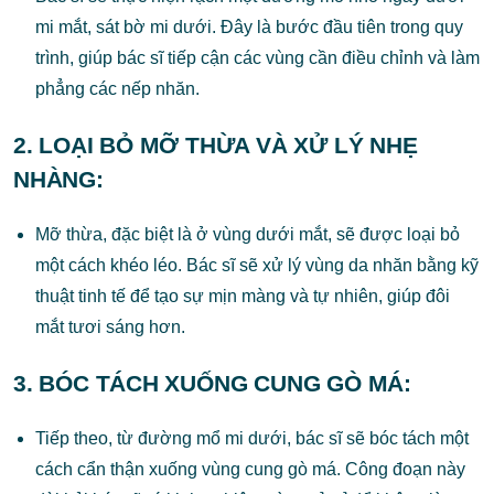
mi mắt, sát bờ mi dưới. Đây là bước đầu tiên trong quy
trình, giúp bác sĩ tiếp cận các vùng cần điều chỉnh và làm
phẳng các nếp nhăn.
2.
LOẠI BỎ MỠ THỪA VÀ XỬ LÝ NHẸ
NHÀNG
:
Mỡ thừa, đặc biệt là ở vùng dưới mắt, sẽ được loại bỏ
một cách khéo léo. Bác sĩ sẽ xử lý vùng da nhăn bằng kỹ
thuật tinh tế để tạo sự mịn màng và tự nhiên, giúp đôi
mắt tươi sáng hơn.
3.
BÓC TÁCH XUỐNG CUNG GÒ MÁ
:
Tiếp theo, từ đường mổ mi dưới, bác sĩ sẽ bóc tách một
cách cẩn thận xuống vùng cung gò má. Công đoạn này