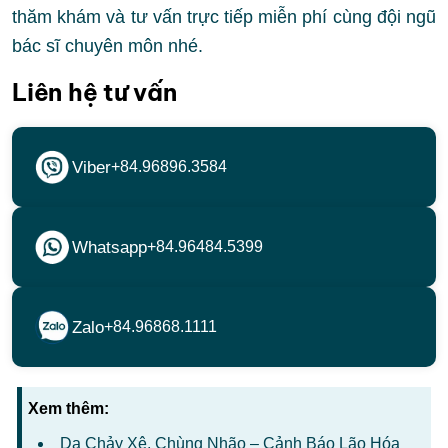
thăm khám và tư vấn trực tiếp miễn phí cùng đội ngũ
bác sĩ chuyên môn nhé.
Liên hệ tư vấn
Viber
+84.96896.3584
Whatsapp
+84.96484.5399
Zalo
+84.96868.1111
Xem thêm:
Da Chảy Xệ, Chùng Nhão – Cảnh Báo Lão Hóa