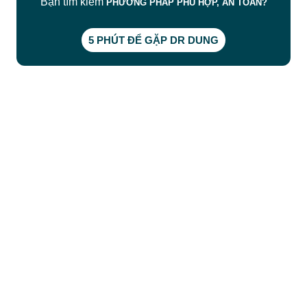
Bạn tìm kiếm
PHƯƠNG PHÁP PHÙ HỢP, AN TOÀN?
5 PHÚT ĐỂ GẶP DR DUNG
CÔNG TY TNHH BỆNH VIỆN JW HÀN QUỐC
50 Tôn Thất Tùng, Phường Bến Thành, TP.HCM
0968681111
-
0964845399
-
0936105764
cskh.benhvienjw@gmail.com
MST: 3602494834 do sở kế hoạch và đầu tư
TP.HCM cấp ngày 10/05/2011
DỊCH VỤ NỔI BẬT