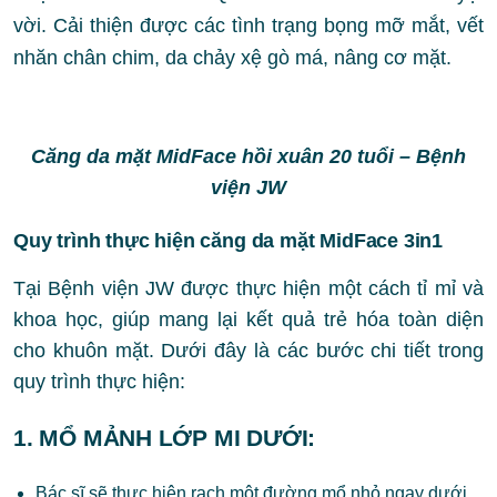
vời. Cải thiện được các tình trạng bọng mỡ mắt, vết
nhăn chân chim, da chảy xệ gò má, nâng cơ mặt.
Căng da mặt MidFace hồi xuân 20 tuổi – Bệnh
viện JW
Quy trình thực hiện căng da mặt MidFace 3in1
Tại Bệnh viện JW được thực hiện một cách tỉ mỉ và
khoa học, giúp mang lại kết quả trẻ hóa toàn diện
cho khuôn mặt. Dưới đây là các bước chi tiết trong
quy trình thực hiện:
1.
MỔ MẢNH LỚP MI DƯỚI
:
Bác sĩ sẽ thực hiện rạch một đường mổ nhỏ ngay dưới