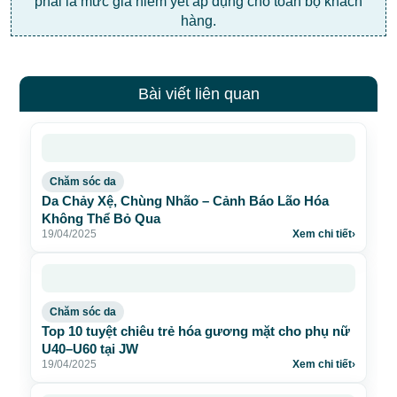
phải là mức giá niêm yết áp dụng cho toàn bộ khách
hàng.
Bài viết liên quan
Chăm sóc da
Da Chảy Xệ, Chùng Nhão – Cảnh Báo Lão Hóa
Không Thể Bỏ Qua
19/04/2025
Xem chi tiết
›
Chăm sóc da
Top 10 tuyệt chiêu trẻ hóa gương mặt cho phụ nữ
U40–U60 tại JW
19/04/2025
Xem chi tiết
›