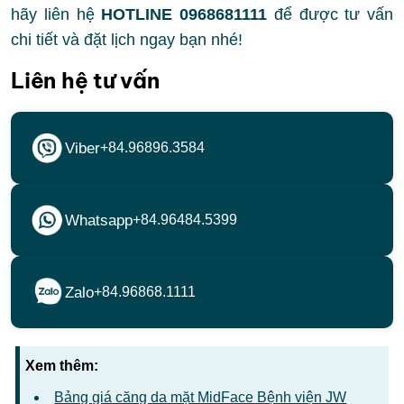
hãy liên hệ
HOTLINE 0968681111
để được tư vấn
chi tiết và đặt lịch ngay bạn nhé!
Liên hệ tư vấn
Viber
+84.96896.3584
Whatsapp
+84.96484.5399
Zalo
+84.96868.1111
Xem thêm:
Bảng giá căng da mặt MidFace Bệnh viện JW