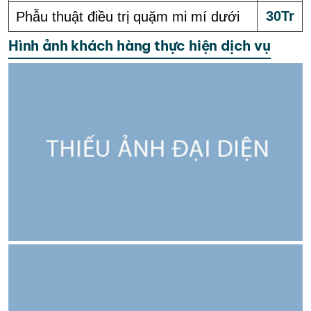
30Tr
Phẫu thuật điều trị quặm mi mí dưới
Hình ảnh khách hàng thực hiện dịch vụ