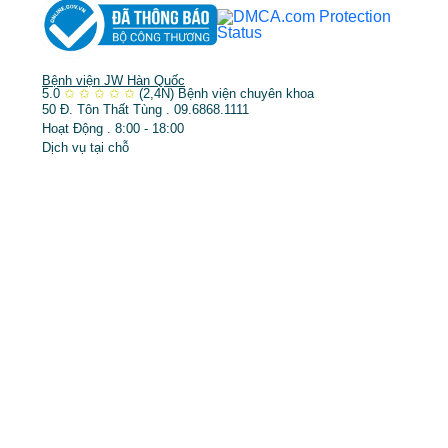
Bệnh viện JW Hàn Quốc
5.0
✩
✩
✩
✩
✩
(2,4N)
Bệnh viện chuyên khoa
50 Đ. Tôn Thất Tùng . 09.6868.1111
Hoạt Động . 8:00 - 18:00
Dịch vụ tại chỗ