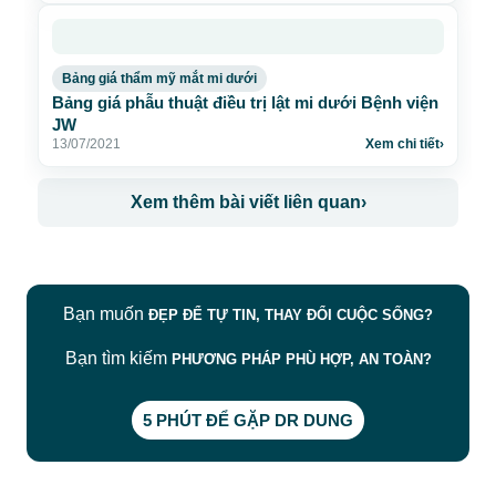
Bảng giá thẩm mỹ mắt mi dưới
Bảng giá phẫu thuật điều trị lật mi dưới Bệnh viện
JW
13/07/2021
Xem chi tiết
›
Xem thêm bài viết liên quan
›
Bạn muốn
ĐẸP ĐỂ TỰ TIN, THAY ĐỔI CUỘC SỐNG?
Bạn tìm kiếm
PHƯƠNG PHÁP PHÙ HỢP, AN TOÀN?
5 PHÚT ĐỂ GẶP DR DUNG