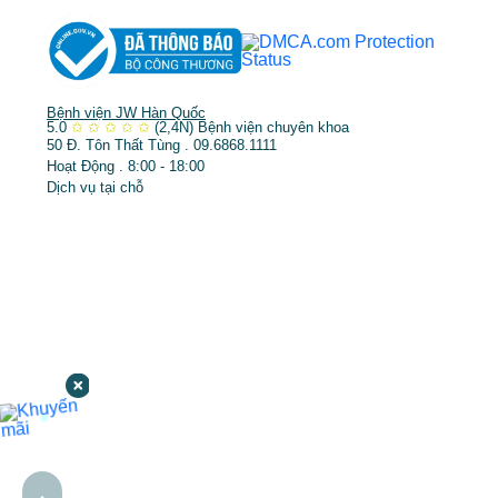
Bệnh viện JW Hàn Quốc
5.0
✩
✩
✩
✩
✩
(2,4N)
Bệnh viện chuyên khoa
50 Đ. Tôn Thất Tùng . 09.6868.1111
Hoạt Động . 8:00 - 18:00
Dịch vụ tại chỗ