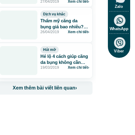
27/04/2019
Xem chi tiết
›
nay
Zalo
Dịch vụ khác
Thẩm mỹ căng da
bụng giá bao nhiêu?
WhatsApp
26/04/2019
Xem chi tiết
›
Update bảng giá chuẩn
Hút mỡ
Viber
Hé lộ 4 cách giúp căng
da bụng không cần
19/03/2019
Xem chi tiết
›
phẫu thuật
Xem thêm bài viết liên quan
›