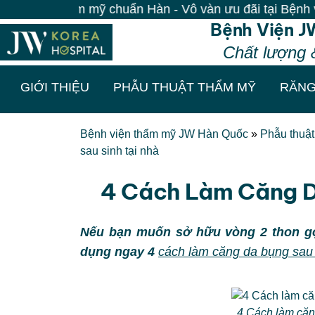
mỹ chuẩn Hàn - Vô vàn ưu đãi tại Bệnh viện JW| 100% K
Bệnh Viện J
Chất lượng 
GIỚI THIỆU
PHẪU THUẬT THẨM MỸ
RĂNG
Bệnh viện thẩm mỹ JW Hàn Quốc
»
Phẫu thuậ
sau sinh tại nhà
4 Cách Làm Căng D
Nếu bạn muốn sở hữu vòng 2 thon gọ
dụng ngay 4
cách làm căng da bụng sau
4 Cách làm căn