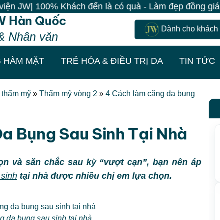
hách đến là có quà - Làm đẹp đồng giá chỉ 499K - Đăng
W Hàn Quốc
Dành cho khách
& Nhân văn
 HÀM MẶT
TRẺ HÓA & ĐIỀU TRỊ DA
TIN TỨC
t thẩm mỹ
»
Thẩm mỹ vòng 2
»
4 Cách làm căng da bụng
a Bụng Sau Sinh Tại Nhà
n và săn chắc sau kỳ “vượt cạn”, bạn nên áp
 sinh
tại nhà được nhiều chị em lựa chọn.
g da bụng sau sinh tại nhà