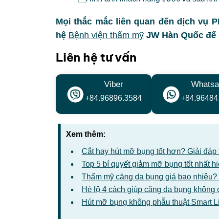
Mọi thắc mắc liên quan đến dịch vụ
hệ
Bệnh viện thẩm mỹ
JW Hàn Quốc để đ
Liên hệ tư vấn
Viber
Whatsa
+84.96896.3584
+84.96484
Xem thêm:
Cắt hay hút mỡ bụng tốt hơn? Giải đáp
Top 5 bí quyết giảm mỡ bụng tốt nhất h
Thẩm mỹ căng da bụng giá bao nhiêu?
Hé lộ 4 cách giúp căng da bụng không 
Hút mỡ bụng không phẫu thuật Smart Li