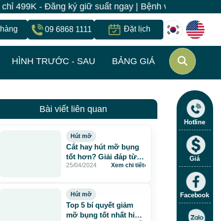
 ký giữ suất ngay | Bệnh viện JW Hàn Quốc có 1 địa ch
 hàng
Đặt lịch
09 6868 1111
HÌNH TRƯỚC - SAU
BẢNG GIÁ
Bài viết liên quan
Hotline
Hút mỡ
Cắt hay hút mỡ bụng
tốt hơn? Giải đáp từ
Giá
25/04/2024
Xem chi tiết
›
chuyên gia
Hút mỡ
Facebook
Top 5 bí quyết giảm
mỡ bụng tốt nhất hiện