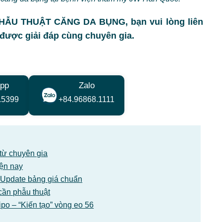
 PHẪU THUẬT CĂNG DA BỤNG, bạn vui lòng liên
ược giải đáp cùng chuyên gia.
pp
Zalo
.5399
+84.96868.1111
 từ chuyên gia
iện nay
 Update bảng giá chuẩn
cần phẫu thuật
po – “Kiến tạo” vòng eo 56