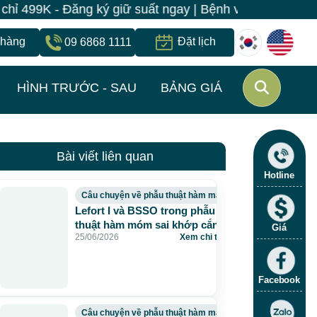
ng ký giữ suất ngay | Bệnh viện JW Hàn Quốc có 1 địa 
 hàng
Đặt lịch
09 6868 1111
HÌNH TRƯỚC - SAU
BẢNG GIÁ
Bài viết liên quan
Hotline
Câu chuyện về phẫu thuật hàm mặt
Lefort I và BSSO trong phẫu
thuật hàm móm sai khớp cắn
Giá
25/06/2026
Xem chi tiết
›
độ III
Facebook
Câu chuyện về phẫu thuật hàm mặt