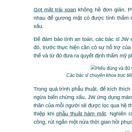
Gọt mặt trái xoan
không hề đơn giản. P
nhau để gương mặt có được tính thẩm 
xấu.
Để đảm bảo tính an toàn, các bác sĩ JW 
đó, trước thực hiện cần có sự hỗ trợ củ
thể và từ đó đưa ra quyết định thẩm mỹ 
Các bác sĩ chuyên khoa trực ti
Trong quá trình phẫu thuật, để kích thíc
ngừa biến chứng xấu, JW ứng dụng màng
thân của mỗi người sẽ được lọc qua hệ th
thiệp khi
phẫu thuật hàm mặt
. Nghiên 
công, rút ngắn một nửa thời gian hồi phục