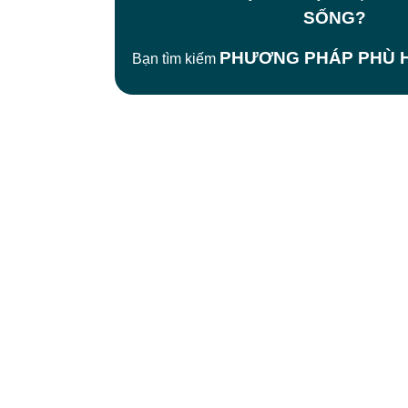
SỐNG?
PHƯƠNG PHÁP PHÙ H
Bạn tìm kiếm
CÔNG TY TNHH BỆNH VIỆN JW HÀN
QUỐC
50 Tôn Thất Tùng, Phường Bến Thành,
TP.HCM
0968681111
-
0964845399
-
0936105764
cskh.benhvienjw@gmail.com
MST: 3602494834 do sở kế hoạch và đầu tư
TP.HCM cấp ngày 10/05/2011