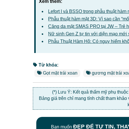
Xem thêm:
Lefort I và BSSO trong phẫu thuật hàm 
Phẫu thuật hàm mặt 3D: Vì sao cần “mổ
Căng da mặt SMAS PRO tại JW – Trẻ hóa
Nữ sinh Gen Z tự tin với diện mạo mới 
Phẫu Thuật Hàm Hô: Có nguy hiểm kh
Từ khóa:
Gọt mặt trái xoan
gương mặt trái xo
(*) Lưu Ý: Kết quả thẩm mỹ phụ thuộ
Bảng giá trên chỉ mang tính chất tham khảo
ĐẸP ĐỂ TỰ TIN, TH
Bạn muốn