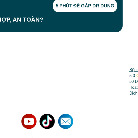
5 PHÚT ĐỂ GẶP DR DUNG
ỢP, AN TOÀN?
DỊCH VỤ NỔI BẬT
Bệnh
5.0
➤
Phẫu thuật thẩm mỹ
50 Đ
Hoạt
➤
Răng hàm mặt
Dịch
➤
Trẻ hóa & điều trị da