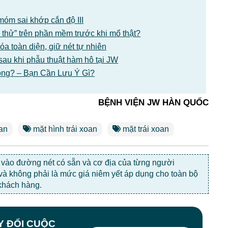
móm sai khớp cắn độ III
 thử” trên phần mềm trước khi mổ thật?
 toàn diện, giữ nét tự nhiên
sau khi phẫu thuật hàm hô tại JW
ông? – Bạn Cần Lưu Ý Gì?
BỆNH VIỆN JW HÀN QUỐC
an
mặt hình trái xoan
mặt trái xoan
c vào đường nét có sẵn và cơ địa của từng người
 và không phải là mức giá niêm yết áp dụng cho toàn bộ
khách hàng.
AY ĐỔI CUỘC