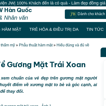
 Khách đến là có quà - Làm đẹp đồng giá chỉ 499K - Đă
W Hàn Quốc
Dành cho khách
& Nhân văn
 HÀM MẶT
TRẺ HÓA & ĐIỀU TRỊ DA
TIN TỨC
t thẩm mỹ
»
Phẫu thuật hàm mặt
»
Hiểu đúng và đủ về
Về Gương Mặt Trái Xoan
xem chuẩn của vẻ đẹp trên gương mặt người
huyết điểm về xương mặt to bè và góc cạnh, ai
để thay đổi.