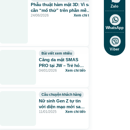
Phẫu thuật hàm mặt 3D: Vì sao
Zalo
cần “mổ thử” trên phần mềm
24/06/2026
Xem chi tiết
›
trước khi mổ thật?
WhatsApp
Viber
Bài viết xem nhiều
Căng da mặt SMAS
PRO tại JW – Trẻ hóa
04/01/2026
Xem chi tiết
›
toàn diện, giữ nét tự
nhiên
Câu chuyện khách hàng
Nữ sinh Gen Z tự tin
với diện mạo mới sau
11/01/2025
Xem chi tiết
›
khi phẫu thuật hàm hô
tại JW