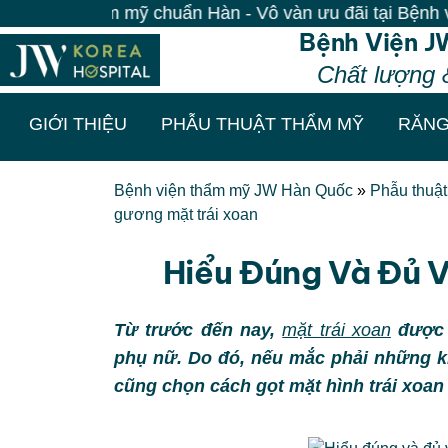
m mỹ chuẩn Hàn - Vô vàn ưu đãi tại Bệnh viện JW| 100%
Bệnh Viện J
Chất lượng 
GIỚI THIỆU
PHẪU THUẬT THẨM MỸ
RĂNG
Bệnh viện thẩm mỹ JW Hàn Quốc
»
Phẫu thuậ
gương mặt trái xoan
Hiểu Đúng Và Đủ 
Từ trước đến nay,
mặt trái xoan
được 
phụ nữ. Do đó, nếu mắc phải những k
cũng chọn cách gọt mặt hình trái xoan 