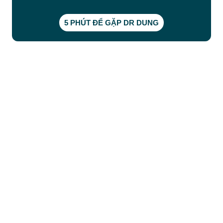
5 PHÚT ĐỂ GẶP DR DUNG
CÔNG TY TNHH BỆNH VIỆN JW HÀN QUỐC
50 Tôn Thất Tùng, Phường Bến Thành, TP.HCM
0968681111
-
0964845399
-
0936105764
cskh.benhvienjw@gmail.com
MST: 3602494834 do sở kế hoạch và đầu tư
TP.HCM cấp ngày 10/05/2011
DỊCH VỤ NỔI BẬT
➤
Phẫu thuật thẩm mỹ