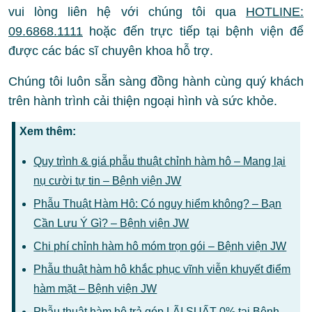
vui lòng liên hệ với chúng tôi qua
HOTLINE:
09.6868.1111
hoặc đến trực tiếp tại bệnh viện để
được các bác sĩ chuyên khoa hỗ trợ.
Chúng tôi luôn sẵn sàng đồng hành cùng quý khách
trên hành trình cải thiện ngoại hình và sức khỏe.
Xem thêm:
Quy trình & giá phẫu thuật chỉnh hàm hô – Mang lại
nụ cười tự tin – Bệnh viện JW
Phẫu Thuật Hàm Hô: Có nguy hiểm không? – Bạn
Cần Lưu Ý Gì? – Bệnh viện JW
Chi phí chỉnh hàm hô móm trọn gói – Bệnh viện JW
Phẫu thuật hàm hô khắc phục vĩnh viễn khuyết điểm
hàm mặt – Bệnh viện JW
Phẫu thuật hàm hô trả góp LÃI SUẤT 0% tại Bệnh