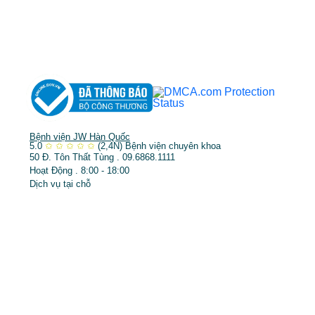
➤
Răng hàm mặt
➤
Trẻ hóa & điều trị da
Bệnh viện JW Hàn Quốc
5.0
✩
✩
✩
✩
✩
(2,4N)
Bệnh viện chuyên khoa
50 Đ. Tôn Thất Tùng . 09.6868.1111
Hoạt Động . 8:00 - 18:00
Dịch vụ tại chỗ