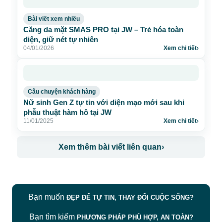
Bài viết xem nhiều
Căng da mặt SMAS PRO tại JW – Trẻ hóa toàn
diện, giữ nét tự nhiên
04/01/2026
Xem chi tiết
›
Câu chuyện khách hàng
Nữ sinh Gen Z tự tin với diện mạo mới sau khi
phẫu thuật hàm hô tại JW
11/01/2025
Xem chi tiết
›
Xem thêm bài viết liên quan
›
Bạn muốn
ĐẸP ĐỂ TỰ TIN, THAY ĐỔI CUỘC SỐNG?
Bạn tìm kiếm
PHƯƠNG PHÁP PHÙ HỢP, AN TOÀN?