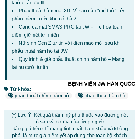
khớp cắn độ III
Phẫu thuật hàm mặt 3D: Vì sao cần “mổ thử” trên
phần mềm trước khi mổ thật?
Căng da mặt SMAS PRO tại JW – Trẻ hóa toàn
diện, giữ nét tự nhiên
Nữ sinh Gen Z tự tin với diện mạo mới sau khi
phẫu thuật hàm hô tại JW
Quy trình & giá phẫu thuật chỉnh hàm hô – Mang
lại nụ cười tự tin
BỆNH VIỆN JW HÀN QUỐC
Từ khóa:
phẫu thuật chỉnh hàm hô
phẫu thuật hàm hô
(*) Lưu Ý: Kết quả thẩm mỹ phụ thuộc vào đường nét
có sẵn và cơ địa của từng người
Bảng giá trên chỉ mang tính chất tham khảo và không
phải là mức giá niêm yết áp dụng cho toàn bộ khách