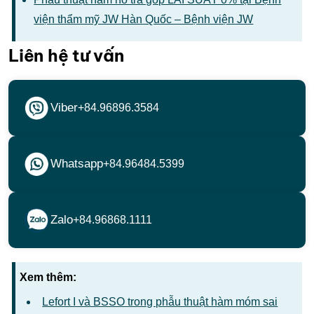
viện thẩm mỹ JW Hàn Quốc – Bệnh viện JW
Liên hệ tư vấn
Viber
+84.96896.3584
Whatsapp
+84.96484.5399
Zalo
+84.96868.1111
Xem thêm:
Lefort I và BSSO trong phẫu thuật hàm móm sai