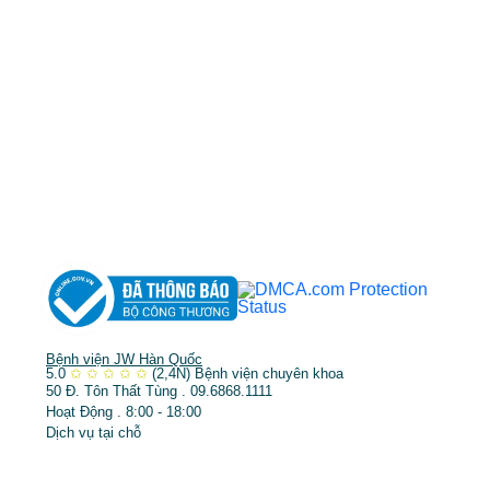
MST: 3602494834 do sở kế hoạch và đầu tư
TP.HCM cấp ngày 10/05/2011
DỊCH VỤ NỔI BẬT
➤
Phẫu thuật thẩm mỹ
➤
Răng hàm mặt
➤
Trẻ hóa & điều trị da
Bệnh viện JW Hàn Quốc
5.0
✩
✩
✩
✩
✩
(2,4N)
Bệnh viện chuyên khoa
50 Đ. Tôn Thất Tùng . 09.6868.1111
Hoạt Động . 8:00 - 18:00
Dịch vụ tại chỗ