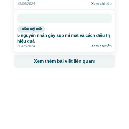
15/06/2024
Xem chi tiết
›
Thẩm mỹ mắt
5 nguyên nhân gây sụp mí mắt và cách điều trị
hiệu quả
30/05/2024
Xem chi tiết
›
Xem thêm bài viết liên quan
›
CÔNG TY TNHH BỆNH VIỆN JW HÀN QUỐC
50 Tôn Thất Tùng, Phường Bến Thành, TP.HCM
0968681111
-
0964845399
-
0936105764
cskh.benhvienjw@gmail.com