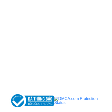
CÔNG TY TNHH BỆNH VIỆN JW HÀN QUỐC
50 Tôn Thất Tùng, Phường Bến Thành, TP.HCM
0968681111
-
0964845399
-
0936105764
cskh.benhvienjw@gmail.com
MST: 3602494834 do sở kế hoạch và đầu tư
TP.HCM cấp ngày 10/05/2011
DỊCH VỤ NỔI BẬT
➤
Phẫu thuật thẩm mỹ
➤
Răng hàm mặt
➤
Trẻ hóa & điều trị da