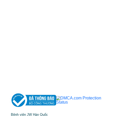
50 Tôn Thất Tùng, Phường Bến Thành, TP.HCM
0968681111
-
0964845399
-
0936105764
cskh.benhvienjw@gmail.com
MST: 3602494834 do sở kế hoạch và đầu tư
TP.HCM cấp ngày 10/05/2011
DỊCH VỤ NỔI BẬT
➤
Phẫu thuật thẩm mỹ
➤
Răng hàm mặt
➤
Trẻ hóa & điều trị da
Bệnh viện JW Hàn Quốc