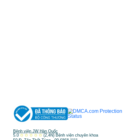
0968681111
-
0964845399
-
0936105764
cskh.benhvienjw@gmail.com
MST: 3602494834 do sở kế hoạch và đầu tư
TP.HCM cấp ngày 10/05/2011
DỊCH VỤ NỔI BẬT
➤
Phẫu thuật thẩm mỹ
➤
Răng hàm mặt
➤
Trẻ hóa & điều trị da
Bệnh viện JW Hàn Quốc
5.0
✩
✩
✩
✩
✩
(2,4N)
Bệnh viện chuyên khoa