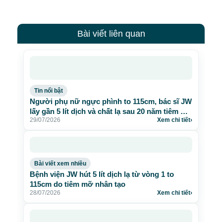
Bài viết liên quan
Tin nổi bật
Người phụ nữ ngực phình to 115cm, bác sĩ JW
lấy gần 5 lít dịch và chất lạ sau 20 năm tiêm mỡ
29/07/2026
Xem chi tiết
›
nhân tạo
Bài viết xem nhiều
Bệnh viện JW hút 5 lít dịch lạ từ vòng 1 to
115cm do tiêm mỡ nhân tạo
28/07/2026
Xem chi tiết
›