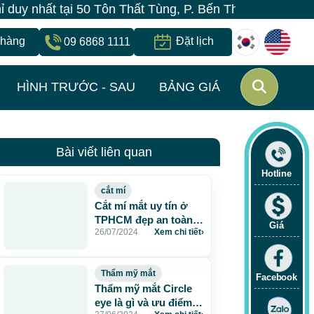
uy nhất tại 50 Tôn Thất Tùng, P. Bến Thành, TP.HCM
 hàng
Đặt lịch
09 6868 1111
HÌNH TRƯỚC - SAU
BẢNG GIÁ
Bài viết liên quan
Hotline
cắt mí
Cắt mí mắt uy tín ở
TPHCM đẹp an toàn
Giá
26/07/2024
Xem chi tiết
›
mà chất lượng
Thẩm mỹ mắt
Facebook
Thẩm mỹ mắt Circle
eye là gì và ưu điểm