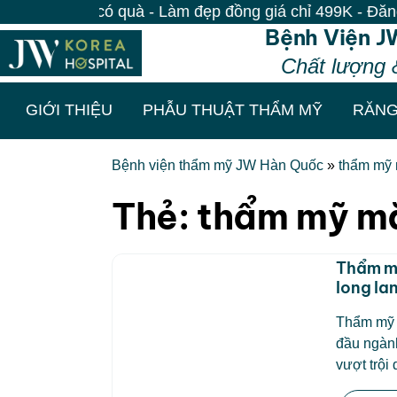
 đến là có quà - Làm đẹp đồng giá chỉ 499K - Đăng ký
Bệnh Viện J
Chất lượng 
GIỚI THIỆU
PHẪU THUẬT THẨM MỸ
RĂNG
Bệnh viện thẩm mỹ JW Hàn Quốc
»
thẩm mỹ 
Thẻ:
thẩm mỹ mắ
Thẩm mỹ
long la
Thẩm mỹ 
đầu ngành
vượt trội 