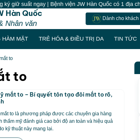
 giữ suất ngay | Bệnh viện JW Hàn Quốc có 1 địa chỉ d
W Hàn Quốc
Dành cho khách
& Nhân văn
 HÀM MẶT
TRẺ HÓA & ĐIỀU TRỊ DA
TIN TỨC
mắt to
t to
 mắt to – Bí quyết tôn tạo đôi mắt to rõ,
nh
mắt to là phương pháp được các chuyên gia hàng
 thẩm mỹ đánh giá cao bởi độ an toàn và hiệu quả
do kỹ thuật này mang lại.