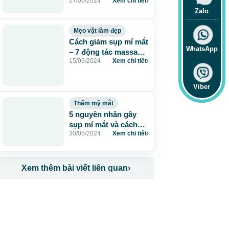
27/06/2024
Xem chi tiết
›
như thế nào?
Zalo
Mẹo vặt làm đẹp
Cách giảm sụp mí mắt
WhatsApp
– 7 động tác massage
15/06/2024
Xem chi tiết
›
đơn giản
Viber
Thẩm mỹ mắt
5 nguyên nhân gây
sụp mí mắt và cách
30/05/2024
Xem chi tiết
›
điều trị hiệu quả
Xem thêm bài viết liên quan
›