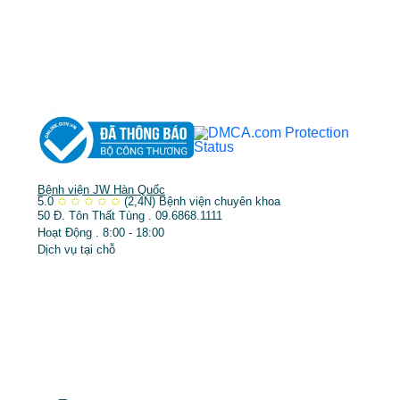
➤
Phẫu thuật thẩm mỹ
➤
Răng hàm mặt
➤
Trẻ hóa & điều trị da
Bệnh viện JW Hàn Quốc
5.0
✩
✩
✩
✩
✩
(2,4N)
Bệnh viện chuyên khoa
50 Đ. Tôn Thất Tùng . 09.6868.1111
Hoạt Động . 8:00 - 18:00
Dịch vụ tại chỗ