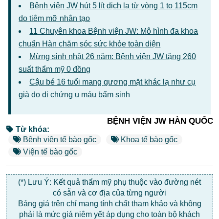
Bệnh viện JW hút 5 lít dịch lạ từ vòng 1 to 115cm
do tiêm mỡ nhân tạo
11 Chuyên khoa Bệnh viện JW: Mô hình đa khoa
chuẩn Hàn chăm sóc sức khỏe toàn diện
Mừng sinh nhật 26 năm: Bệnh viện JW tặng 260
suất thẩm mỹ 0 đồng
Cậu bé 16 tuổi mang gương mặt khác lạ như cụ
già do di chứng u máu bẩm sinh
BỆNH VIỆN JW HÀN QUỐC
Từ khóa:
Bệnh viện tế bào gốc
Khoa tế bào gốc
Viện tế bào gốc
(*) Lưu Ý: Kết quả thẩm mỹ phụ thuộc vào đường nét
có sẵn và cơ địa của từng người
Bảng giá trên chỉ mang tính chất tham khảo và không
phải là mức giá niêm yết áp dụng cho toàn bộ khách