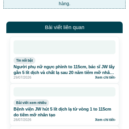
hàng.
Bài viết liên quan
Tin nổi bật
Người phụ nữ ngực phình to 115cm, bác sĩ JW lấy
gần 5 lít dịch và chất lạ sau 20 năm tiêm mỡ nhân
29/07/2026
Xem chi tiết
›
tạo
Bài viết xem nhiều
Bệnh viện JW hút 5 lít dịch lạ từ vòng 1 to 115cm
do tiêm mỡ nhân tạo
28/07/2026
Xem chi tiết
›