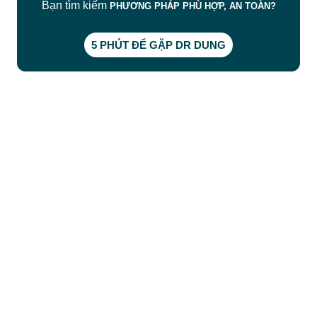
Bạn tìm kiếm
PHƯƠNG PHÁP PHÙ HỢP, AN TOÀN?
5 PHÚT ĐỂ GẶP DR DUNG
CÔNG TY TNHH BỆNH VIỆN JW HÀN QUỐC
50 Tôn Thất Tùng, Phường Bến Thành, TP.HCM
0968681111
-
0964845399
-
0936105764
cskh.benhvienjw@gmail.com
MST: 3602494834 do sở kế hoạch và đầu tư
TP.HCM cấp ngày 10/05/2011
DỊCH VỤ NỔI BẬT