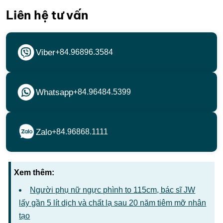
Liên hệ tư vấn
Viber
+84.96896.3584
Whatsapp
+84.96484.5399
Zalo
+84.96868.1111
Xem thêm:
Người phụ nữ ngực phình to 115cm, bác sĩ JW
lấy gần 5 lít dịch và chất lạ sau 20 năm tiêm mỡ nhân
tạo