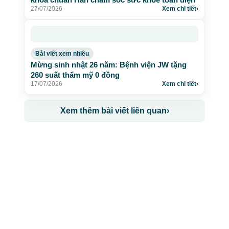
27/07/2026
Xem chi tiết
›
Bài viết xem nhiều
Mừng sinh nhật 26 năm: Bệnh viện JW tặng
260 suất thẩm mỹ 0 đồng
17/07/2026
Xem chi tiết
›
Xem thêm bài viết liên quan
›
CÔNG TY TNHH BỆNH VIỆN JW HÀN QUỐC
50 Tôn Thất Tùng, Phường Bến Thành, TP.HCM
0968681111
-
0964845399
-
0936105764
cskh.benhvienjw@gmail.com