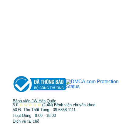
MST: 3602494834 do sở kế hoạch và đầu tư
TP.HCM cấp ngày 10/05/2011
DỊCH VỤ NỔI BẬT
➤
Phẫu thuật thẩm mỹ
➤
Răng hàm mặt
➤
Trẻ hóa & điều trị da
Bệnh viện JW Hàn Quốc
5.0
✩
✩
✩
✩
✩
(2,4N)
Bệnh viện chuyên khoa
50 Đ. Tôn Thất Tùng . 09.6868.1111
Hoạt Động . 8:00 - 18:00
Dịch vụ tại chỗ