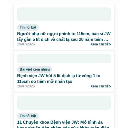
Tin nổi bật
Người phụ nữ ngực phình to 115cm, bác sĩ JW
lấy gần 5 lít dịch và chất lạ sau 20 năm tiêm mỡ
29/07/2026
Xem chi tiết
›
nhân tạo
Bài viết xem nhiều
Bệnh viện JW hút 5 lít dịch lạ từ vòng 1 to
115cm do tiêm mỡ nhân tạo
28/07/2026
Xem chi tiết
›
Tin nổi bật
11 Chuyên khoa Bệnh viện JW: Mô hình đa
khoa chuẩn Hàn chăm sóc sức khỏe toàn diện