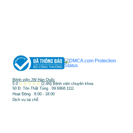
DỊCH VỤ NỔI BẬT
➤
Phẫu thuật thẩm mỹ
➤
Răng hàm mặt
➤
Trẻ hóa & điều trị da
Bệnh viện JW Hàn Quốc
5.0
✩
✩
✩
✩
✩
(2,4N)
Bệnh viện chuyên khoa
50 Đ. Tôn Thất Tùng . 09.6868.1111
Hoạt Động . 8:00 - 18:00
Dịch vụ tại chỗ