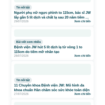
Tin nổi bật
Người phụ nữ ngực phình to 115cm, bác sĩ JW
lấy gần 5 lít dịch và chất lạ sau 20 năm tiêm mỡ
29/07/2026
Xem chi tiết
›
nhân tạo
Bài viết xem nhiều
Bệnh viện JW hút 5 lít dịch lạ từ vòng 1 to
115cm do tiêm mỡ nhân tạo
28/07/2026
Xem chi tiết
›
Tin nổi bật
11 Chuyên khoa Bệnh viện JW: Mô hình đa
khoa chuẩn Hàn chăm sóc sức khỏe toàn diện
27/07/2026
Xem chi tiết
›