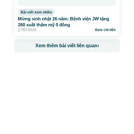
Bài viết xem nhiều
Mừng sinh nhật 26 năm: Bệnh viện JW tặng
260 suất thẩm mỹ 0 đồng
17/07/2026
Xem chi tiết
›
Xem thêm bài viết liên quan
›
CÔNG TY TNHH BỆNH VIỆN JW HÀN QUỐC
50 Tôn Thất Tùng, Phường Bến Thành, TP.HCM
0968681111
-
0964845399
-
0936105764
cskh.benhvienjw@gmail.com
MST: 3602494834 do sở kế hoạch và đầu tư
TP.HCM cấp ngày 10/05/2011