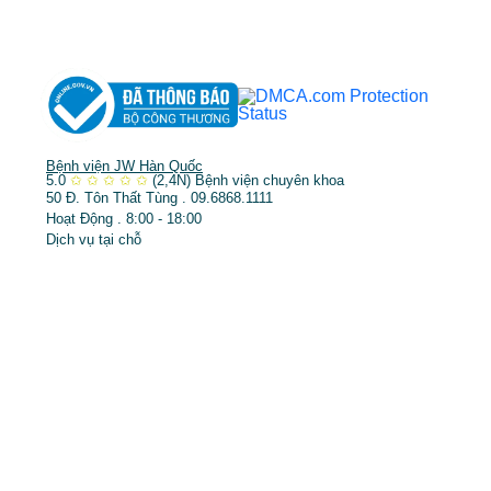
➤
Trẻ hóa & điều trị da
Bệnh viện JW Hàn Quốc
5.0
✩
✩
✩
✩
✩
(2,4N)
Bệnh viện chuyên khoa
50 Đ. Tôn Thất Tùng . 09.6868.1111
Hoạt Động . 8:00 - 18:00
Dịch vụ tại chỗ