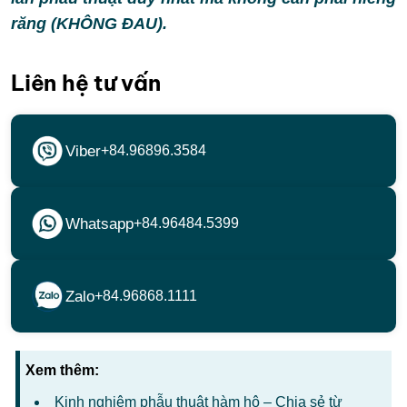
răng (KHÔNG ĐAU).
Liên hệ tư vấn
Viber
+84.96896.3584
Whatsapp
+84.96484.5399
Zalo
+84.96868.1111
Xem thêm:
Kinh nghiệm phẫu thuật hàm hô – Chia sẻ từ