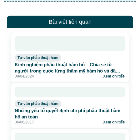
Bài viết liên quan
Tư vấn phẫu thuật hàm
Kinh nghiệm phẫu thuật hàm hô – Chia sẻ từ
người trong cuộc từng thẩm mỹ hàm hô và đã
09/04/2024
Xem chi tiết
›
thành công
Tư vấn phẫu thuật hàm
Những yếu tố quyết định chi phí phẫu thuật hàm
hô an toàn
06/06/2017
Xem chi tiết
›