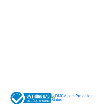
CÔNG TY TNHH BỆNH VIỆN JW HÀN QUỐC
50 Tôn Thất Tùng, Phường Bến Thành, TP.HCM
0968681111
-
0964845399
-
0936105764
cskh.benhvienjw@gmail.com
MST: 3602494834 do sở kế hoạch và đầu tư
TP.HCM cấp ngày 10/05/2011
DỊCH VỤ NỔI BẬT
➤
Phẫu thuật thẩm mỹ
➤
Răng hàm mặt
➤
Trẻ hóa & điều trị da