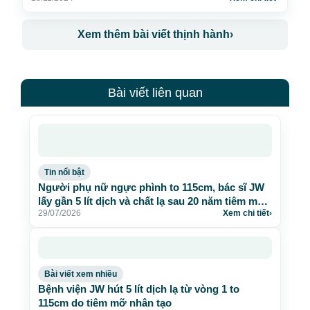
Xem thêm bài viết thịnh hành
›
Bài viết liên quan
Tin nổi bật
Người phụ nữ ngực phình to 115cm, bác sĩ JW
lấy gần 5 lít dịch và chất lạ sau 20 năm tiêm mỡ
29/07/2026
Xem chi tiết
›
nhân tạo
Bài viết xem nhiều
Bệnh viện JW hút 5 lít dịch lạ từ vòng 1 to
115cm do tiêm mỡ nhân tạo