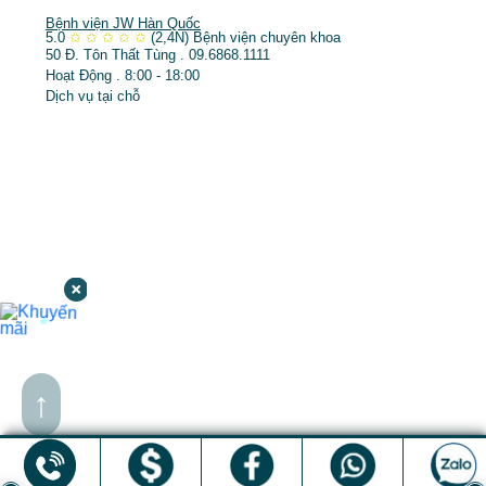
Bệnh viện JW Hàn Quốc
5.0
✩
✩
✩
✩
✩
(2,4N)
Bệnh viện chuyên khoa
50 Đ. Tôn Thất Tùng . 09.6868.1111
Hoạt Động . 8:00 - 18:00
Dịch vụ tại chỗ
↑