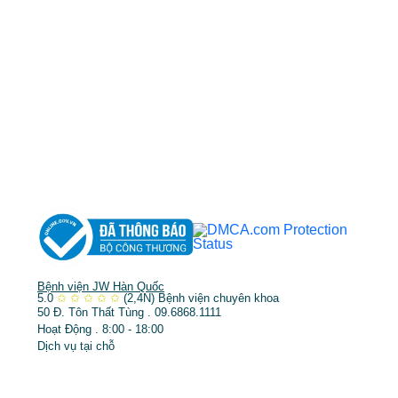
MST: 3602494834 do sở kế hoạch và đầu tư
TP.HCM cấp ngày 10/05/2011
DỊCH VỤ NỔI BẬT
➤
Phẫu thuật thẩm mỹ
➤
Răng hàm mặt
➤
Trẻ hóa & điều trị da
Bệnh viện JW Hàn Quốc
5.0
✩
✩
✩
✩
✩
(2,4N)
Bệnh viện chuyên khoa
50 Đ. Tôn Thất Tùng . 09.6868.1111
Hoạt Động . 8:00 - 18:00
Dịch vụ tại chỗ