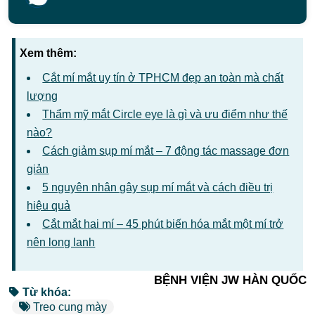
Xem thêm:
Cắt mí mắt uy tín ở TPHCM đẹp an toàn mà chất
lượng
Thẩm mỹ mắt Circle eye là gì và ưu điểm như thế
nào?
Cách giảm sụp mí mắt – 7 động tác massage đơn
giản
5 nguyên nhân gây sụp mí mắt và cách điều trị
hiệu quả
Cắt mắt hai mí – 45 phút biến hóa mắt một mí trở
nên long lanh
BỆNH VIỆN JW HÀN QUỐC
Từ khóa:
Treo cung mày