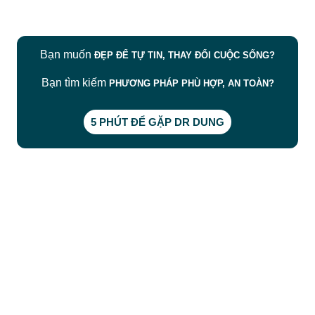
Bạn muốn
ĐẸP ĐỂ TỰ TIN, THAY ĐỔI CUỘC SỐNG?
Bạn tìm kiếm
PHƯƠNG PHÁP PHÙ HỢP, AN TOÀN?
5 PHÚT ĐỂ GẶP DR DUNG
CÔNG TY TNHH BỆNH VIỆN JW HÀN QUỐC
50 Tôn Thất Tùng, Phường Bến Thành, TP.HCM
0968681111
-
0964845399
-
0936105764
cskh.benhvienjw@gmail.com