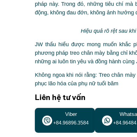
pháp này. Trong đó, những tiêu chí mà b
động, không đau đớn, không ảnh hưởng đ
Hiệu quả rõ rệt sau kh
JW thấu hiểu được mong muốn khắc ph
phương pháp treo chân mày bằng chỉ khô
những ai luôn tin yêu và đồng hành cùn
Không ngoa khi nói rằng: Treo chân mày b
phục lão hóa của phụ nữ tuổi băm
Liên hệ tư vấn
Viber
Whatsa
+84.96896.3584
+84.96484