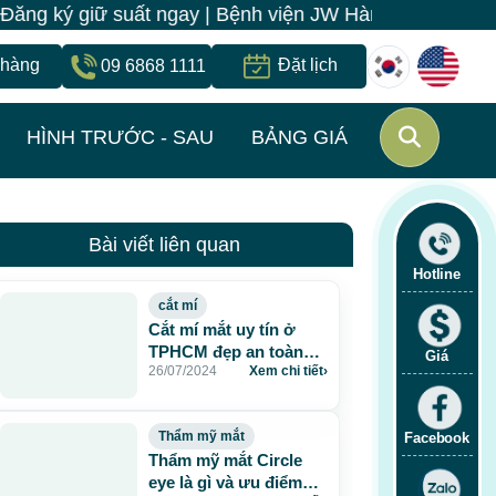
suất ngay | Bệnh viện JW Hàn Quốc có 1 địa chỉ duy nh
 hàng
Đặt lịch
09 6868 1111
HÌNH TRƯỚC - SAU
BẢNG GIÁ
Bài viết liên quan
Hotline
cắt mí
Cắt mí mắt uy tín ở
TPHCM đẹp an toàn
Giá
26/07/2024
Xem chi tiết
›
mà chất lượng
Thẩm mỹ mắt
Facebook
Thẩm mỹ mắt Circle
eye là gì và ưu điểm