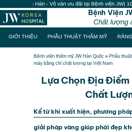
 Hàn - Vô vàn ưu đãi tại Bệnh viện JW| 100% Khách đến
Bệnh Viện J
Chất lượng 
GIỚI THIỆU
PHẪU THUẬT THẨM MỸ
RĂNG
Bệnh viện thẩm mỹ JW Hàn Quốc
»
Phẫu thuậ
mày bằng chỉ chất lượng tại Việt Nam
Lựa Chọn Địa Điểm
Chất Lượn
Kể từ khi xuất hiện, phương phá
giải pháp vàng giúp phái đẹp kh