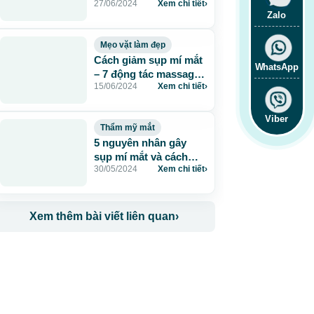
27/06/2024
Xem chi tiết
›
như thế nào?
Zalo
Mẹo vặt làm đẹp
Cách giảm sụp mí mắt
WhatsApp
– 7 động tác massage
15/06/2024
Xem chi tiết
›
đơn giản
Viber
Thẩm mỹ mắt
5 nguyên nhân gây
sụp mí mắt và cách
30/05/2024
Xem chi tiết
›
điều trị hiệu quả
Xem thêm bài viết liên quan
›