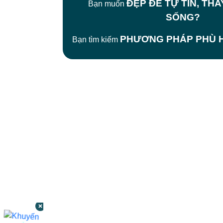
ĐẸP ĐỂ TỰ TIN, TH
Bạn muốn
SỐNG?
PHƯƠNG PHÁP PHÙ H
Bạn tìm kiếm
CÔNG TY TNHH BỆNH VIỆN JW HÀN
QUỐC
50 Tôn Thất Tùng, Phường Bến Thành,
TP.HCM
0968681111
-
0964845399
-
0936105764
cskh.benhvienjw@gmail.com
MST: 3602494834 do sở kế hoạch và đầu tư