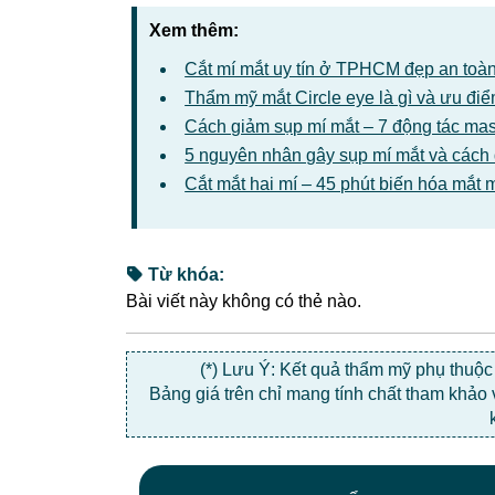
Xem thêm:
Cắt mí mắt uy tín ở TPHCM đẹp an toà
Thẩm mỹ mắt Circle eye là gì và ưu đi
Cách giảm sụp mí mắt – 7 động tác ma
5 nguyên nhân gây sụp mí mắt và cách đ
Cắt mắt hai mí – 45 phút biến hóa mắt m
Từ khóa:
Bài viết này không có thẻ nào.
(*) Lưu Ý: Kết quả thẩm mỹ phụ thuộ
Bảng giá trên chỉ mang tính chất tham khảo