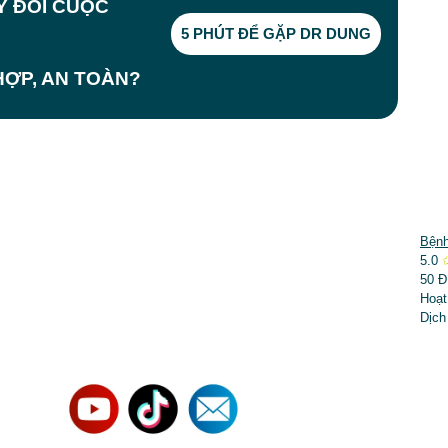
AY ĐỔI CUỘC
5 PHÚT ĐỂ GẶP DR DUNG
ỢP, AN TOÀN?
DỊCH VỤ NỔI BẬT
Bệnh
5.0
➤
Phẫu thuật thẩm mỹ
50 Đ
Hoạt
➤
Răng hàm mặt
Dịch
➤
Trẻ hóa & điều trị da