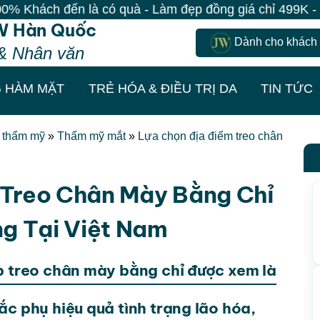
 là có quà - Làm đẹp đồng giá chỉ 499K - Đăng ký giữ 
W Hàn Quốc
Dành cho khách
& Nhân văn
 HÀM MẶT
TRẺ HÓA & ĐIỀU TRỊ DA
TIN TỨC
t thẩm mỹ
»
Thẩm mỹ mắt
»
Lựa chọn địa điểm treo chân
 Treo Chân Mày Bằng Chỉ
g Tại Việt Nam
p treo chân mày bằng chỉ được xem là
ắc phụ hiệu quả tình trạng lão hóa,