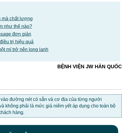
n mà chất lượng
ểm như thế nào?
ssage đơn giản
iều trị hiệu quả
ột mí trở nên long lanh
BỆNH VIỆN JW HÀN QUỐC
c vào đường nét có sẵn và cơ địa của từng người
 và không phải là mức giá niêm yết áp dụng cho toàn bộ
khách hàng.