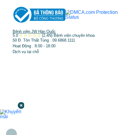
Bệnh viện JW Hàn Quốc
5.0
✩
✩
✩
✩
✩
(2,4N)
Bệnh viện chuyên khoa
50 Đ. Tôn Thất Tùng . 09.6868.1111
Hoạt Động . 8:00 - 18:00
Dịch vụ tại chỗ