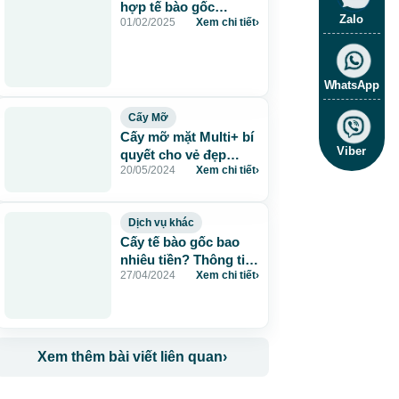
hợp tế bào gốc
Zalo
01/02/2025
Xem chi tiết
›
MULTI+ – Bí quyết trẻ
hóa chỉ trong 60 phút
WhatsApp
Cấy Mỡ
Cấy mỡ mặt Multi+ bí
Viber
quyết cho vẻ đẹp
20/05/2024
Xem chi tiết
›
không tuổi
Dịch vụ khác
Cấy tế bào gốc bao
nhiêu tiền? Thông tin
27/04/2024
Xem chi tiết
›
không nên bỏ qua
Xem thêm bài viết liên quan
›