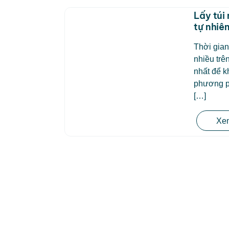
Lấy túi
tự nhiê
Thời gian
nhiều trê
nhất để k
phương ph
[…]
Xem
CÔNG TY TNHH BỆNH VIỆN JW HÀN
QUỐC
50 Tôn Thất Tùng, Phường Bến Thành,
TP.HCM