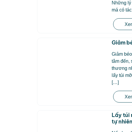
Những lý 
má có tác
Xem
Giảm bé
Giảm béo 
tâm đến,
thương nh
lấy túi m
[…]
Xem
Lấy túi
tự nhiê