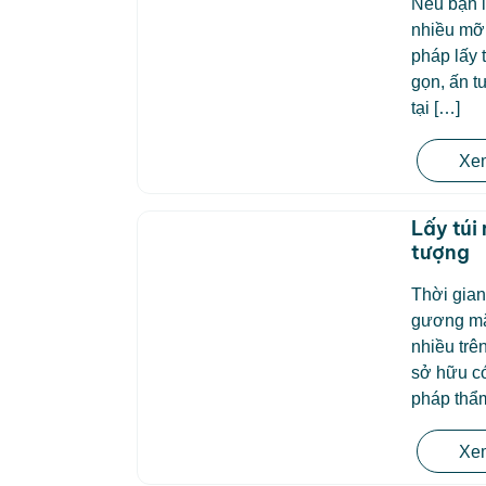
Nếu bạn l
nhiều mỡ
pháp lấy 
gọn, ấn t
tại […]
Xem
Lấy túi
tượng
Thời gian
gương mặ
nhiều trê
sở hữu có
pháp thẩ
Xem