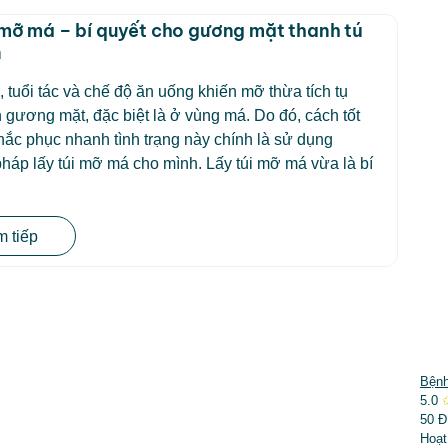
 mỡ má – bí quyết cho gương mặt thanh tú
n
, tuổi tác và chế độ ăn uống khiến mỡ thừa tích tụ
n gương mặt, đặc biệt là ở vùng má. Do đó, cách tốt
hắc phục nhanh tình trạng này chính là sử dụng
áp lấy túi mỡ má cho mình. Lấy túi mỡ má vừa là bí
 tiếp
DỊCH VỤ NỔI BẬT
Bệnh
5.0
➤
Phẫu thuật thẩm mỹ
50 Đ
Hoạt