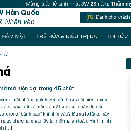
Mừng tuần lễ sinh nhật JW 26 năm: Thẩm mỹ miễn ph
W Hàn Quốc
Dành cho khách
& Nhân văn
 HÀM MẶT
TRẺ HÓA & ĐIỀU TRỊ DA
TIN TỨC
mỡ má
má
 mỡ má hiện đại trong 45 phút
ương mặt phúng phính với mỡ thừa xuất hiện nhiều
 cảm thấy tự ti và mặc cảm? Làm cách nào để mặt
và không “bánh bao” khi nhìn vào? Đừng lo lắng, hãy
 ngay phương pháp lấy túi mỡ má an toàn. Hình minh
nh […]