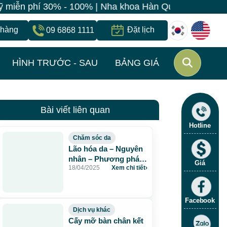
í 30% - 100% | Nha khoa Hàn Quốc 0 Đồng | Trẻ hóa da 
 hàng
Đặt lịch
09 6868 1111
HÌNH TRƯỚC - SAU
BẢNG GIÁ
Bài viết liên quan
Hotline
Chăm sóc da
Lão hóa da – Nguyên
nhân – Phương pháp
Giá
18/04/2025
Xem chi tiết
›
cải thiện hiệu quả –
JW
Facebook
Dịch vụ khác
Cấy mỡ bàn chân kết