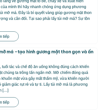
o lắng về gương mặt to bè, chảy xệ và xuất hiện
 của mình thì hãy nhanh chóng ứng dụng phương
túi mỡ má. Đây là bí quyết vàng giúp gương mặt thon
ượng và cân đối. Tại sao phải lấy túi mỡ má? Sự tồn
 tiếp
 mỡ má –tạo hình gương mặt thon gọn và ấn
, tuổi tác và chế độ ăn uống không đúng cách khiến
t chúng ta trông lấn ngấn mỡ. Mỡ chiếm đóng quá
n khuôn mặt vừa gây mất thẩm mỹ, vừa khiến người
 giảm giác rụt rè và tự ti. Lấy túi mỡ má là phương
m […]
 tiếp