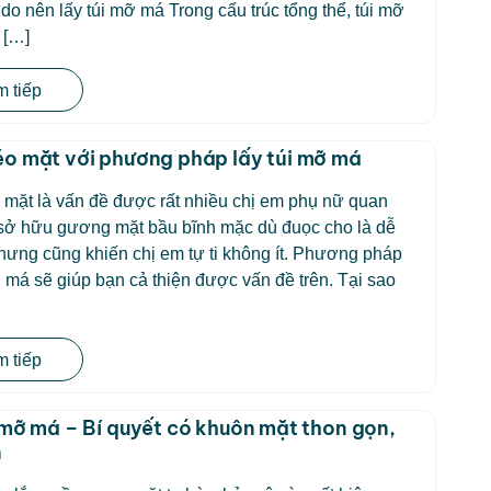
do nên lấy túi mỡ má Trong cấu trúc tổng thể, túi mỡ
 […]
 tiếp
o mặt với phương pháp lấy túi mỡ má
mặt là vấn đề được rất nhiều chị em phụ nữ quan
 sở hữu gương mặt bầu bĩnh mặc dù đuọc cho là dễ
ưng cũng khiến chị em tự ti không ít. Phương pháp
ỡ má sẽ giúp bạn cả thiện được vấn đề trên. Tại sao
 tiếp
 mỡ má – Bí quyết có khuôn mặt thon gọn,
n