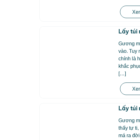
Xem
Lấy túi
Gương mặt
vào. Tuy 
chính là 
khắc phụ
[…]
Xem
Lấy túi
Gương mặ
thấy tự t
má ra đờ