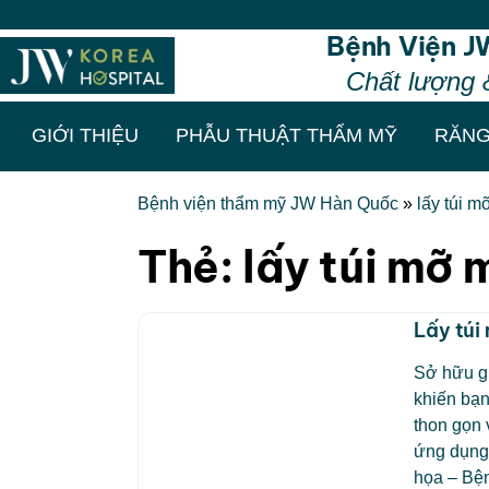
Bệnh Viện J
Chất lượng 
GIỚI THIỆU
PHẪU THUẬT THẨM MỸ
RĂNG
Bệnh viện thẩm mỹ JW Hàn Quốc
»
lấy túi 
Thẻ:
lấy túi mỡ 
Lấy túi
Sở hữu g
khiến bạn
thon gọn 
ứng dụng
họa – Bệ