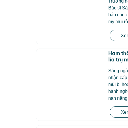
Trường hợ
Bác sĩ Sà
báo cho 
mỹ mũi r
Xem
Ham thẩ
lìa trụ 
Sáng ngà
nhận cấp 
mũi bị ho
hành nghề
nạn nâng
Xem