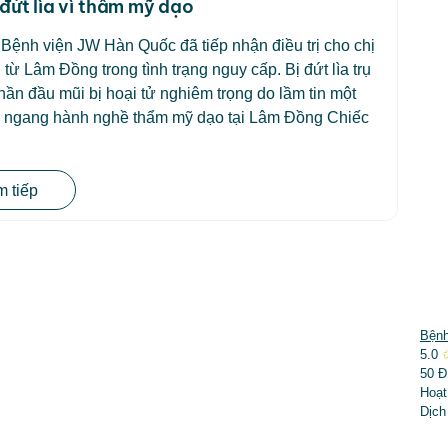
 đứt lìa vì thẩm mỹ dạo
Bệnh viện JW Hàn Quốc đã tiếp nhận điều trị cho chị
 từ Lâm Đồng trong tình trạng nguy cấp. Bị đứt lìa trụ
hần đầu mũi bị hoại tử nghiêm trọng do lầm tin một
y ngang hành nghề thẩm mỹ dạo tại Lâm Đồng Chiếc
 tiếp
DỊCH VỤ NỔI BẬT
Bệnh
5.0
➤
Phẫu thuật thẩm mỹ
50 Đ
Hoạt
➤
Răng hàm mặt
Dịch