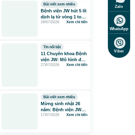
Bài viết xem nhiều
Zalo
Bệnh viện JW hút 5 lít
dịch lạ từ vòng 1 to
28/07/2026
Xem chi tiết
›
115cm do tiêm mỡ
nhân tạo
WhatsApp
Tin nổi bật
Viber
11 Chuyên khoa Bệnh
viện JW: Mô hình đa
27/07/2026
Xem chi tiết
›
khoa chuẩn Hàn chăm
sóc sức khỏe toàn
diện
Bài viết xem nhiều
Mừng sinh nhật 26
năm: Bệnh viện JW
17/07/2026
Xem chi tiết
›
tặng 260 suất thẩm
mỹ 0 đồng