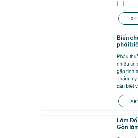
[…]
Xem
Biến ch
phải bi
Phẫu thuậ
nhiều tín
gặp tình 
“thẩm mỹ
cần biết 
Xem
Lâm Đồn
Gòn làm