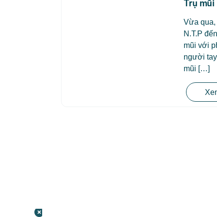
Trụ mũi
Vừa qua, 
N.T.P đến
mũi với p
người ta
mũi […]
Xem
CÔNG TY TNHH BỆNH VIỆN JW HÀN
QUỐC
50 Tôn Thất Tùng, Phường Bến Thành,
TP.HCM
0968681111
-
0964845399
-
0936105764