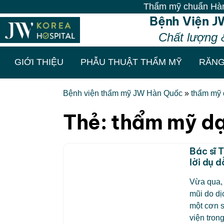
Thẩm mỹ chuẩn Hàn - Vô v
Bệnh Viện J
Chất lượng 
GIỚI THIỆU
PHẪU THUẬT THẨM MỸ
RĂNG
Bệnh viện thẩm mỹ JW Hàn Quốc
»
thẩm mỹ
Thẻ:
thẩm mỹ d
Bác sĩ 
lời dụ 
Vừa qua, 
mũi do dị
một cơn 
viện trong