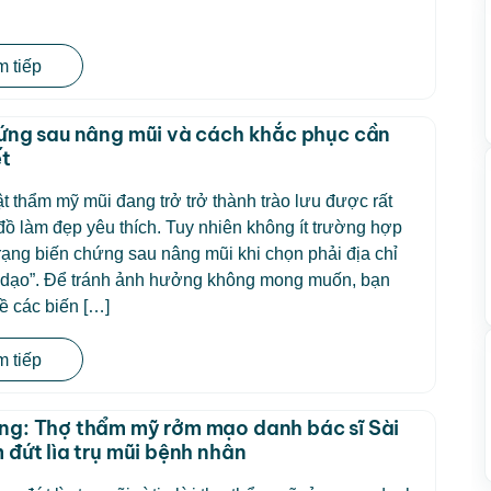
 tiếp
ứng sau nâng mũi và cách khắc phục cần
ết
t thẩm mỹ mũi đang trở trở thành trào lưu được rất
 đồ làm đẹp yêu thích. Tuy nhiên không ít trường hợp
trạng biến chứng sau nâng mũi khi chọn phải địa chỉ
 dạo”. Để tránh ảnh hưởng không mong muốn, bạn
về các biến […]
 tiếp
g: Thợ thẩm mỹ rởm mạo danh bác sĩ Sài
 đứt lìa trụ mũi bệnh nhân