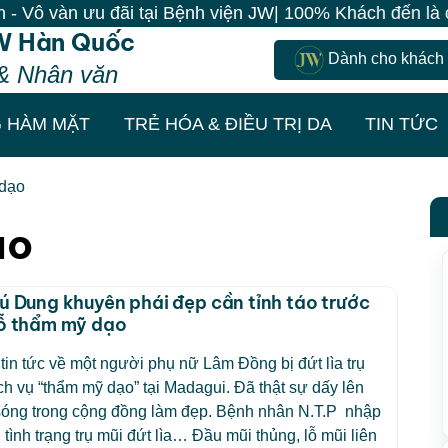
àn ưu đãi tại Bệnh viện JW| 100% Khách đến là có quà 
W Hàn Quốc
Dành cho khách
& Nhân văn
 HÀM MẶT
TRẺ HÓA & ĐIỀU TRỊ DA
TIN TỨC
 dạo
ạo
Tú Dung khuyên phái đẹp cần tỉnh táo trước
dỗ thẩm mỹ dạo
tin tức về một người phụ nữ Lâm Đồng bị đứt lìa trụ
ch vụ “thẩm mỹ dạo” tại Madagui. Đã thật sự dấy lên
sóng trong cộng đồng làm đẹp. Bệnh nhân N.T.P nhập
 tình trạng trụ mũi đứt lìa… Đầu mũi thủng, lỗ mũi liên