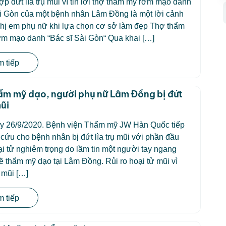
p đứt lìa trụ mũi vì tin lời thợ thẩm mỹ rởm mạo danh
i Gòn của một bệnh nhân Lâm Đồng là một lời cảnh
chị em phụ nữ khi lựa chọn cơ sở làm đẹp Thợ thẩm
ởm mạo danh “Bác sĩ Sài Gòn“ Qua khai […]
 tiếp
m mỹ dạo, người phụ nữ Lâm Đồng bị đứt
mũi
y 26/9/2020. Bệnh viện Thẩm mỹ JW Hàn Quốc tiếp
cứu cho bệnh nhân bị đứt lìa trụ mũi với phần đầu
ại tử nghiêm trọng do lầm tin một người tay ngang
 thẩm mỹ dạo tại Lâm Đồng. Rủi ro hoại tử mũi vì
 mũi […]
 tiếp