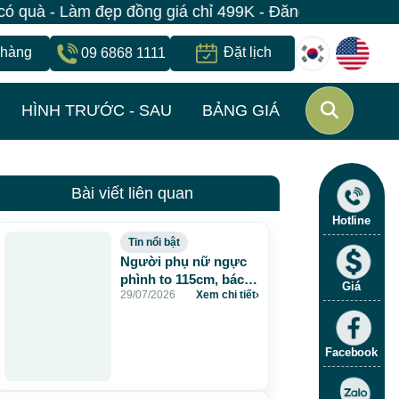
- Làm đẹp đồng giá chỉ 499K - Đăng ký giữ suất ngay |
 hàng
Đặt lịch
09 6868 1111
HÌNH TRƯỚC - SAU
BẢNG GIÁ
Bài viết liên quan
Hotline
Tin nổi bật
Người phụ nữ ngực
phình to 115cm, bác sĩ
Giá
29/07/2026
Xem chi tiết
›
JW lấy gần 5 lít dịch
và chất lạ sau 20 năm
tiêm mỡ nhân tạo
Facebook