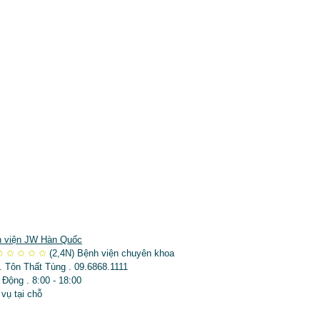
 viện JW Hàn Quốc
✩
✩
✩
✩
✩
(2,4N)
Bệnh viện chuyên khoa
. Tôn Thất Tùng . 09.6868.1111
 Động . 8:00 - 18:00
 vụ tại chỗ