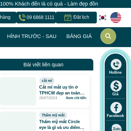
 là có quà - Làm đẹp đồng giá chỉ 499K - Đăng ký giữ 
 hàng
Đặt lịch
09 6868 1111
HÌNH TRƯỚC - SAU
BẢNG GIÁ
Bài viết liên quan
Hotline
cắt mí
Cắt mí mắt uy tín ở
TPHCM đẹp an toàn
Giá
26/07/2024
Xem chi tiết
›
mà chất lượng
Thẩm mỹ mắt
Facebook
Thẩm mỹ mắt Circle
eye là gì và ưu điểm