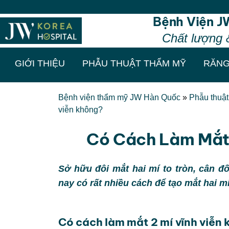
Thẩm mỹ chuẩn
Bệnh Viện J
Chất lượng 
GIỚI THIỆU
PHẪU THUẬT THẨM MỸ
RĂNG
Bệnh viện thẩm mỹ JW Hàn Quốc
»
Phẫu thuậ
viễn không?
Có Cách Làm Mắt 
Sở hữu đôi mắt hai mí to tròn, cân đ
nay có rất nhiều cách để tạo mắt hai 
Có cách làm mắt 2 mí vĩnh viễn