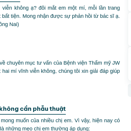
 viễn không ạ? đôi mắt em một mí, mỗi lần trang
 bất tiện. Mong nhận được sự phản hồi từ bác sĩ ạ.
ồng Nai)
 về chuyên mục tư vấn của Bệnh viện Thẩm mỹ JW
ai mí vĩnh viễn không, chúng tôi xin giải đáp giúp
 không cần phẫu thuật
là mong muốn của nhiều chị em. Vì vậy, hiện nay có
y là những mẹo chị em thường áp dụng: