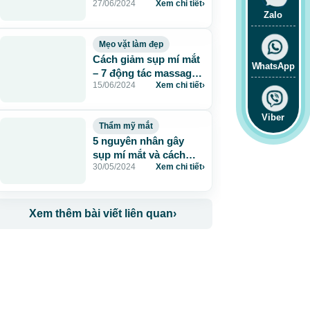
27/06/2024
Xem chi tiết
›
như thế nào?
Zalo
Mẹo vặt làm đẹp
Cách giảm sụp mí mắt
WhatsApp
– 7 động tác massage
15/06/2024
Xem chi tiết
›
đơn giản
Viber
Thẩm mỹ mắt
5 nguyên nhân gây
sụp mí mắt và cách
30/05/2024
Xem chi tiết
›
điều trị hiệu quả
Xem thêm bài viết liên quan
›