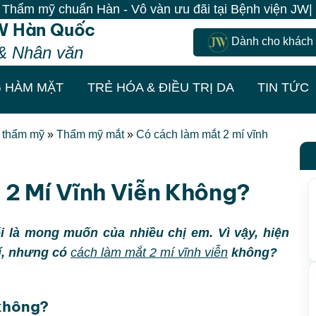
 Hàn - Vô vàn ưu đãi tại Bệnh viện JW| 100% Khách đến
W Hàn Quốc
Dành cho khách
& Nhân văn
 HÀM MẶT
TRẺ HÓA & ĐIỀU TRỊ DA
TIN TỨC
t thẩm mỹ
»
Thẩm mỹ mắt
»
Có cách làm mắt 2 mí vĩnh
2 Mí Vĩnh Viễn Không?
ối là mong muốn của nhiều chị em. Vì vậy, hiện
mí, nhưng có
cách làm mắt 2 mí vĩnh viễn
không?
 không?