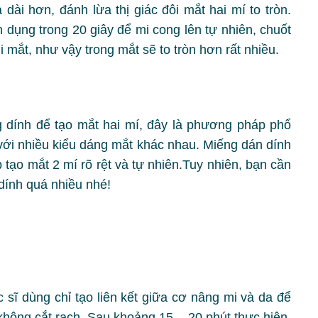
dài hơn, đánh lừa thị giác đôi mắt hai mí to tròn.
dụng trong 20 giây để mi cong lên tự nhiên, chuốt
 mắt, như vậy trong mắt sẽ to tròn hơn rất nhiều.
dính để tạo mắt hai mí, đây là phương pháp phổ
 với nhiều kiểu dáng mắt khác nhau. Miếng dán dính
 tạo mắt 2 mí rõ rệt và tự nhiên.Tuy nhiên, bạn cần
 dính quá nhiều nhé!
ĩ dùng chỉ tạo liên kết giữa cơ nâng mi và da để
hông cắt rạch. Sau khoảng 15 – 20 phút thực hiện,