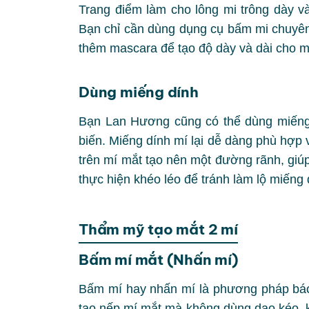
Trang điểm làm cho lông mi trông dày và 
Bạn chỉ cần dùng dụng cụ bấm mi chuyên 
thêm mascara để tạo độ dày và dài cho mi
Dùng miếng dính
Bạn Lan Hương cũng có thể dùng miếng 
biến. Miếng dính mí lại dễ dàng phù hợp
trên mí mắt tạo nên một đường rãnh, giúp
thực hiện khéo léo để tránh làm lộ miếng
Thẩm mỹ tạo mắt 2 mí
Bấm mí mắt (Nhấn mí)
Bấm mí hay nhấn mí là phương pháp bác s
tạo nếp mí mắt mà không dùng dao kéo, k