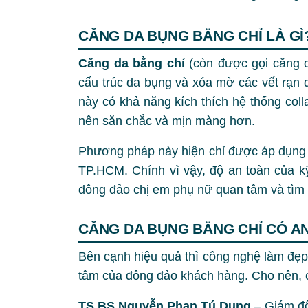
CĂNG DA BỤNG BẰNG CHỈ LÀ G
Căng da bằng chỉ
(còn được gọi căng d
cấu trúc da bụng và xóa mờ các vết rạn d
này có khả năng kích thích hệ thống coll
nên săn chắc và mịn màng hơn.
Phương pháp này hiện chỉ được áp dụng p
TP.HCM. Chính vì vậy, độ an toàn của k
đông đảo chị em phụ nữ quan tâm và tìm
CĂNG DA BỤNG BẰNG CHỈ CÓ A
Bên cạnh hiệu quả thì công nghệ làm đẹp
tâm của đông đảo khách hàng. Cho nên, 
TS.BS Nguyễn Phan Tú Dung
– Giám đố