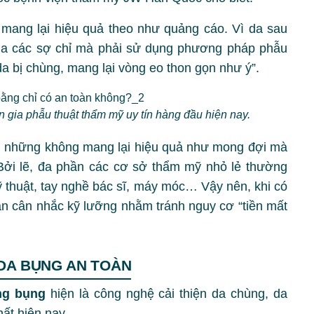
 mang lại hiệu quả theo như quảng cáo. Vì da sau
qua các sợ chỉ mà phải sử dụng phương pháp phẫu
da bị chùng, mang lại vòng eo thon gọn như ý”.
ia phẫu thuật thẩm mỹ uy tín hàng đầu hiện nay.
 những không mang lại hiệu quả như mong đợi mà
ởi lẽ, đa phần các cơ sở thẩm mỹ nhỏ lẻ thường
ỹ thuật, tay nghề bác sĩ, máy móc… Vậy nên, khi có
n cân nhắc kỹ lưỡng nhằm tránh nguy cơ “tiền mất
DA BỤNG AN TOÀN
ng bụng
hiện là công nghệ cải thiện da chùng, da
hất hiện nay.