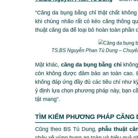
“Căng da bụng bằng chỉ thật chất không
khi chùng nhão rất có kéo căng thông 
thuật căng da để loại bỏ hoàn toàn phần 
TS.BS Nguyễn Phan Tú Dung – Chuyên g
Mặt khác,
căng da bụng bằng chỉ
không
còn không được đảm bảo an toàn cao. B
không đáp ứng đầy đủ các tiêu chí như k
ý định lựa chọn phương pháp này, bạn cầ
tật mang”.
TÌM KIẾM PHƯƠNG PHÁP CĂNG 
Cũng theo BS Tú Dung,
phẫu thuật că
chảy xệ vùng bụng an toàn và hiệu quả n