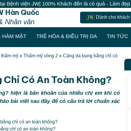
W| 100% Khách đến là có quà - Làm đẹp đồng giá chỉ 49
W Hàn Quốc
Dành cho khách
& Nhân văn
 HÀM MẶT
TRẺ HÓA & ĐIỀU TRỊ DA
TIN TỨC
t thẩm mỹ
»
Thẩm mỹ vòng 2
»
Căng da bụng bằng chỉ có
 Chỉ Có An Toàn Không?
g? hiện là băn khoăn của nhiều chị em khi có
o bài viết sau đây để có câu trả lời chuẩn xác
ằng chỉ có an toàn không?