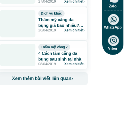
27/04/2019
Xem chi tiết
›
nay
Zalo
Dịch vụ khác
Thẩm mỹ căng da
bụng giá bao nhiêu?
WhatsApp
26/04/2019
Xem chi tiết
›
Update bảng giá chuẩn
Thẩm mỹ vòng 2
Viber
4 Cách làm căng da
bụng sau sinh tại nhà
08/04/2019
Xem chi tiết
›
Xem thêm bài viết liên quan
›