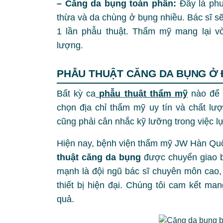
– Căng da bụng toàn phần:
Đây là ph
thừa và da chùng ở bụng nhiều. Bác sĩ sẽ
1 lần phẫu thuật. Thẩm mỹ mang lại v
lượng.
PHẪU THUẬT CĂNG DA BỤNG Ở 
Bất kỳ ca
phẫu thuật thẩm mỹ
nào để 
chọn địa chỉ thẩm mỹ uy tín và chất lượ
cũng phải cân nhắc kỹ lưỡng trong việc lự
Hiện nay, bệnh viện thẩm mỹ JW Hàn Quố
thuật căng da bụng
được chuyển giao b
mạnh là đội ngũ bác sĩ chuyên môn cao,
thiết bị hiện đại. Chúng tôi cam kết ma
quả.