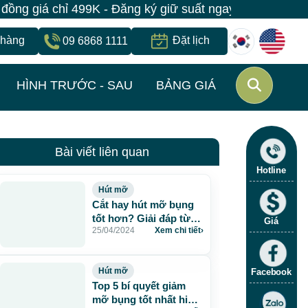
9K - Đăng ký giữ suất ngay | Bệnh viện JW Hàn Quốc c
 hàng
Đặt lịch
09 6868 1111
HÌNH TRƯỚC - SAU
BẢNG GIÁ
Bài viết liên quan
Hotline
Hút mỡ
Cắt hay hút mỡ bụng
tốt hơn? Giải đáp từ
Giá
25/04/2024
Xem chi tiết
›
chuyên gia
Hút mỡ
Facebook
Top 5 bí quyết giảm
mỡ bụng tốt nhất hiện