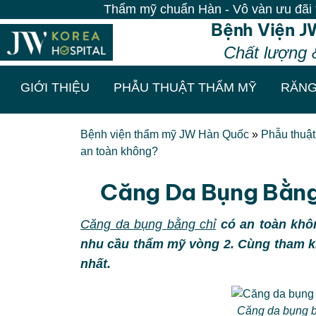
Thẩm mỹ chuẩn Hàn - Vô vàn ưu đãi tại Bệnh viện J
Bệnh Viện J
Chất lượng 
GIỚI THIỆU
PHẪU THUẬT THẨM MỸ
RĂNG
Bệnh viện thẩm mỹ JW Hàn Quốc
»
Phẫu thuậ
an toàn không?
Căng Da Bụng Bằng
Căng da bụng bằng chỉ
có an toàn khôn
nhu cầu thẩm mỹ vòng 2. Cùng tham khả
nhất.
Căng da bụng b