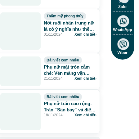
Zalo
Thẩm mỹ phong thủy
Nốt ruồi nhân trung nữ
là có ý nghĩa như thế
WhatsApp
01/11/2024
Xem chi tiết
›
nào? Tốt hay xấu?
Viber
Bài viết xem nhiều
Phụ nữ mặt tròn cằm
chẻ: Vén màng vận
21/11/2024
Xem chi tiết
›
mệnh, hé mở tương lai
Bài viết xem nhiều
Phụ nữ trán cao rộng:
Trán “Sân bay” và điềm
18/11/2024
Xem chi tiết
›
báo tương lai cho gia
chủ