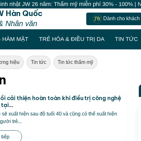
ật JW 26 năm: Thẩm mỹ miễn phí 30% - 100% | Nha khoa 
W Hàn Quốc
Dành cho khách
& Nhân văn
 HÀM MẶT
TRẺ HÓA & ĐIỀU TRỊ DA
TIN TỨC
ơng hiệu
Tin tức
Tin tức thẩm mỹ
ân
ồi cải thiện hoàn toàn khi điều trị công nghệ
tại...
 sẽ xuất hiện sau độ tuổi 40 và cũng có thể xuất hiện
ười trẻ...
tiếp