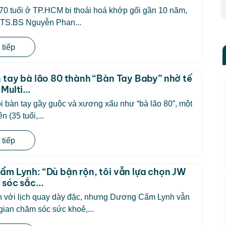
70 tuổi ở TP.HCM bị thoái hoá khớp gối gần 10 năm,
TS.BS Nguyễn Phan...
tiếp
 tay bà lão 80 thành “Bàn Tay Baby” nhờ tế
Multi...
 bàn tay gầy guộc và xương xẩu như “bà lão 80”, một
n (35 tuổi,...
tiếp
m Lynh: “Dù bận rộn, tôi vẫn lựa chọn JW
sóc sắc...
n với lịch quay dày đặc, nhưng Dương Cẩm Lynh vẫn
gian chăm sóc sức khoẻ,...