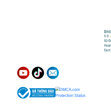
DỊCH VỤ NỔI BẬT
Bệnh
5.0
➤
Phẫu thuật thẩm mỹ
50 Đ
Hoạt
➤
Răng hàm mặt
Dịch
➤
Trẻ hóa & điều trị da