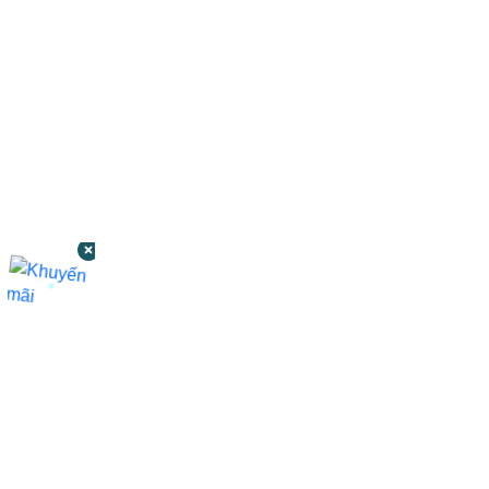
CÔNG TY TNHH BỆNH VIỆN JW HÀN
QUỐC
50 Tôn Thất Tùng, Phường Bến Thành,
TP.HCM
0968681111
-
0964845399
-
0936105764
cskh.benhvienjw@gmail.com
MST: 3602494834 do sở kế hoạch và đầu tư
TP.HCM cấp ngày 10/05/2011