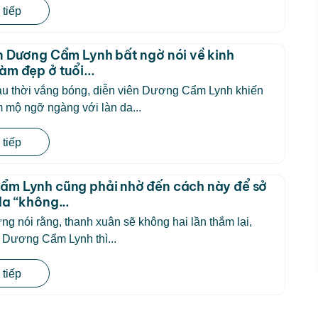
tiếp
n Dương Cẩm Lynh bất ngờ nói về kinh
àm đẹp ở tuổi...
sau thời vắng bóng, diễn viên Dương Cẩm Lynh khiến
 mộ ngỡ ngàng với làn da...
tiếp
ẩm Lynh cũng phải nhờ đến cách này để sở
da “không...
ừng nói rằng, thanh xuân sẽ không hai lần thắm lại,
 Dương Cẩm Lynh thì...
tiếp