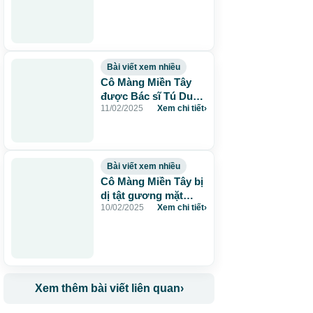
gặp cho cô Màng
Bài viết xem nhiều
Cô Màng Miền Tây
được Bác sĩ Tú Dung
11/02/2025
Xem chi tiết
›
mổ từ thiện tái sinh
gương mặt
Bài viết xem nhiều
Cô Màng Miền Tây bị
dị tật gương mặt
10/02/2025
Xem chi tiết
›
suốt hơn 50 năm cầu
cứu bác sĩ Tú Dung
Xem thêm bài viết liên quan
›