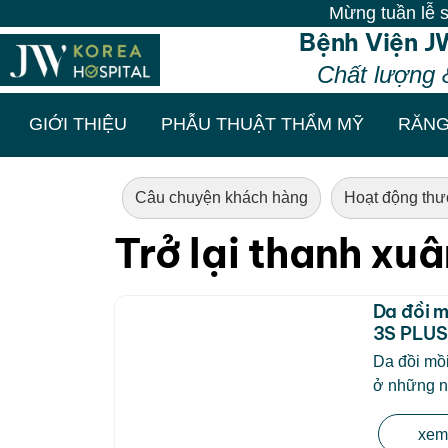
Mừng tuần lễ sinh nh
Bệnh Viện J
Chất lượng 
GIỚI THIỆU
PHẪU THUẬT THẨM MỸ
RĂNG
Câu chuyện khách hàng
Hoạt động thư
Trở lại thanh xu
Da đồi m
3S PLUS 
Da đồi mồi
ở những ng
xem 