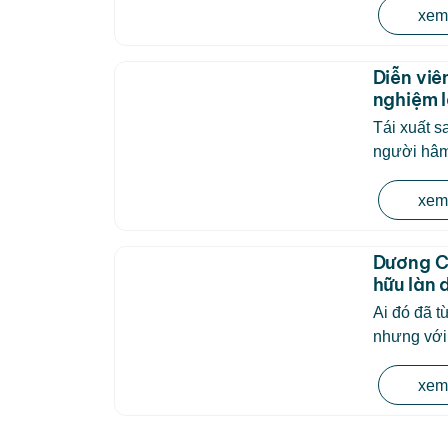
xem 
Diễn viê
nghiệm l
Tái xuất 
người hâm
xem 
Dương C
hữu làn 
Ai đó đã t
nhưng với
xem 