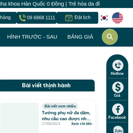
Hàn Quốc 0 Đồng | Trẻ hóa da đồng giá 260k | Duy nhất
 hàng
Đặt lịch
09 6868 1111
HÌNH TRƯỚC - SAU
BẢNG GIÁ
Hotline
Bài viết thịnh hành
Giá
Bài viết xem nhiều
Tướng phụ nữ đa dâm,
Facebook
nhu cầu cao được nhận
27/06/2023
Xem chi tiết
›
biết qua đặc điểm gì?