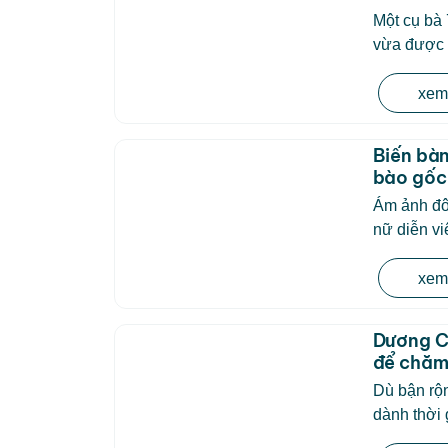
Một cụ bà 
vừa được 
xem 
Biến bàn
bào gốc 
Ám ảnh đôi
nữ diễn viê
xem 
Dương Cẩ
để chăm 
Dù bận rộ
dành thời 