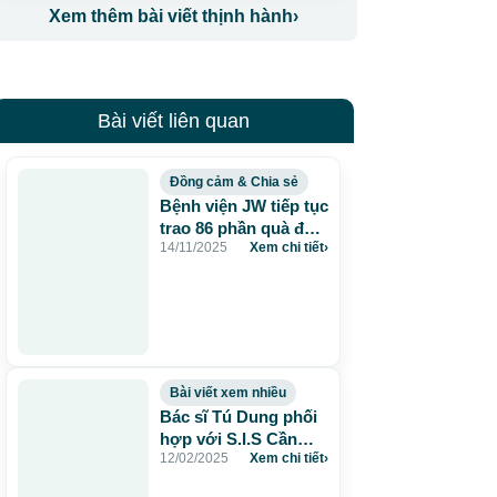
Xem thêm bài viết thịnh hành
›
Bài viết liên quan
Đồng cảm & Chia sẻ
Bệnh viện JW tiếp tục
trao 86 phần quà đến
14/11/2025
Xem chi tiết
›
bà con thôn Phước
Thái sau khi lũ dữ
càn quét
Bài viết xem nhiều
Bác sĩ Tú Dung phối
hợp với S.I.S Cần
12/02/2025
Xem chi tiết
›
Thơ hội chẩn mổ u dị
tật mạch máu hiếm