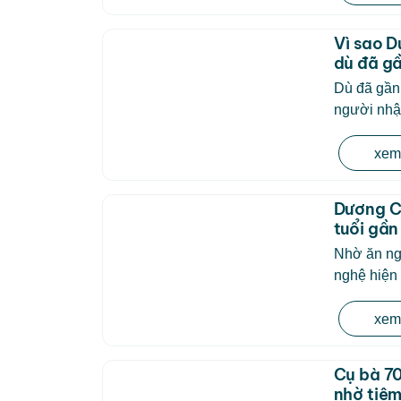
Vì sao D
dù đã gầ
Dù đã gần
người nhận
xem 
Dương Cẩ
tuổi gần
Nhờ ăn ng
nghệ hiện đ
xem 
Cụ bà 70
nhờ tiêm