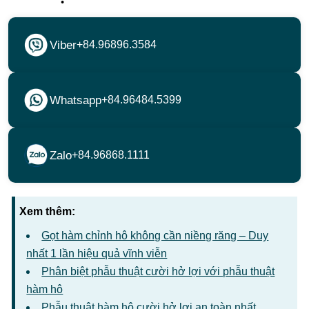
Viber
+84.96896.3584
Whatsapp
+84.96484.5399
Zalo
+84.96868.1111
Xem thêm:
Gọt hàm chỉnh hô không cần niềng răng – Duy
nhất 1 lần hiệu quả vĩnh viễn
Phân biệt phẫu thuật cười hở lợi với phẫu thuật
hàm hô
Phẫu thuật hàm hô cười hở lợi an toàn nhất