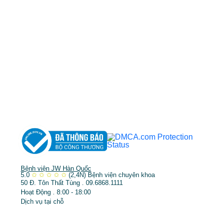
cskh.benhvienjw@gmail.com
MST: 3602494834 do sở kế hoạch và đầu tư
TP.HCM cấp ngày 10/05/2011
DỊCH VỤ NỔI BẬT
➤
Phẫu thuật thẩm mỹ
➤
Răng hàm mặt
➤
Trẻ hóa & điều trị da
Bệnh viện JW Hàn Quốc
5.0
✩
✩
✩
✩
✩
(2,4N)
Bệnh viện chuyên khoa
50 Đ. Tôn Thất Tùng . 09.6868.1111
Hoạt Động . 8:00 - 18:00
Dịch vụ tại chỗ