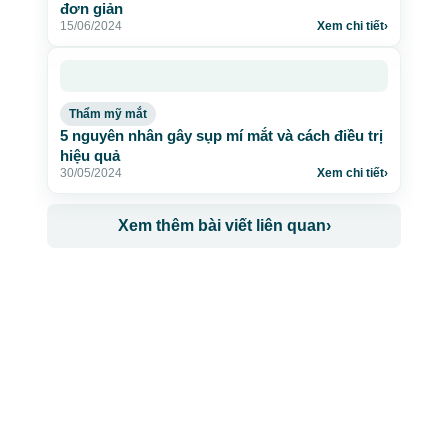
đơn giản
15/06/2024
Xem chi tiết
›
Thẩm mỹ mắt
5 nguyên nhân gây sụp mí mắt và cách điều trị
hiệu quả
30/05/2024
Xem chi tiết
›
Xem thêm bài viết liên quan
›
CÔNG TY TNHH BỆNH VIỆN JW HÀN QUỐC
50 Tôn Thất Tùng, Phường Bến Thành, TP.HCM
0968681111
-
0964845399
-
0936105764