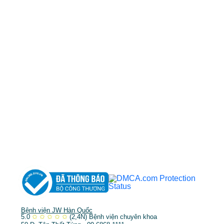
50 Tôn Thất Tùng, Phường Bến Thành, TP.HCM
0968681111
-
0964845399
-
0936105764
cskh.benhvienjw@gmail.com
MST: 3602494834 do sở kế hoạch và đầu tư
TP.HCM cấp ngày 10/05/2011
DỊCH VỤ NỔI BẬT
➤
Phẫu thuật thẩm mỹ
➤
Răng hàm mặt
➤
Trẻ hóa & điều trị da
Bệnh viện JW Hàn Quốc
5.0
✩
✩
✩
✩
✩
(2,4N)
Bệnh viện chuyên khoa