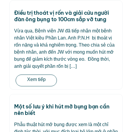
Điều trị thoát vị rốn và giải cứu người
đàn ông bụng to 100cm sắp vỡ tung
Vừa qua, Bệnh viện JW đã tiếp nhận một bệnh
nhân Việt kiều Phần Lan. Anh P.N.H bị thoát vị
rốn nặng và khá nghiêm trọng. Theo chia sẻ của
bệnh nhân, anh đến JW với mong muốn hút mỡ
bụng để giảm kích thước vòng eo. Đồng thời,
anh giải quyết phần rốn bị […]
Xem tiếp
Một số lưu ý khi hút mỡ bụng bạn cần
nên biết
Phẫu thuật hút mỡ bụng được xem là một chỉ
định tức thời, với mục đích loại bỏ lớp mỡ ở phần