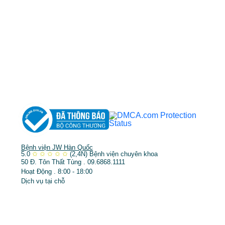
TP.HCM cấp ngày 10/05/2011
DỊCH VỤ NỔI BẬT
➤
Phẫu thuật thẩm mỹ
➤
Răng hàm mặt
➤
Trẻ hóa & điều trị da
Bệnh viện JW Hàn Quốc
5.0
✩
✩
✩
✩
✩
(2,4N)
Bệnh viện chuyên khoa
50 Đ. Tôn Thất Tùng . 09.6868.1111
Hoạt Động . 8:00 - 18:00
Dịch vụ tại chỗ