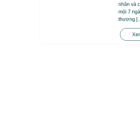
nhân và c
mũi 7 ngà
thương [
Xem