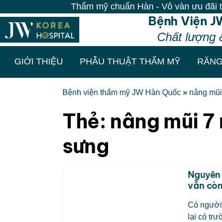
Thẩm mỹ chuẩn Hàn - Vô vàn ưu đãi tại B
Bệnh Viện J
Chất lượng 
GIỚI THIỆU
PHẪU THUẬT THẨM MỸ
RĂNG
Bệnh viện thẩm mỹ JW Hàn Quốc
»
nâng mũi
Thẻ:
nâng mũi 7
sưng
Nguyên 
vẫn còn
Có người
lại có t