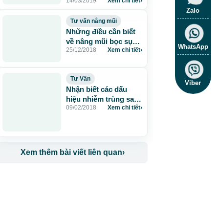
14/03/2019
Xem chi tiết
›
Zalo
Tư vấn nâng mũi
Những điều cần biết
về nâng mũi bọc sụn
WhatsApp
25/12/2018
Xem chi tiết
›
Megaderm
Tư Vấn
Viber
Nhận biết các dấu
hiệu nhiễm trùng sau
09/02/2018
Xem chi tiết
›
khi nâng mũi và cách
điều trị
Xem thêm bài viết liên quan
›