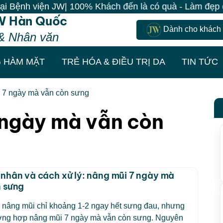
ệnh viện JW| 100% Khách đến là có quà - Làm đẹp đồng 
W Hàn Quốc
Dành cho khách
& Nhân văn
 HÀM MẶT
TRẺ HÓA & ĐIỀU TRỊ DA
TIN TỨC
 7 ngày mà vẫn còn sưng
 ngày mà vẫn còn
nhân và cách xử lý: nâng mũi 7 ngày mà
 sưng
 nâng mũi chỉ khoảng 1-2 ngay hết sưng đau, nhưng
rường hợp nâng mũi 7 ngày mà vẫn còn sưng. Nguyên