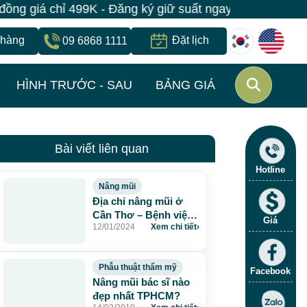
giá chỉ 499K - Đăng ký giữ suất ngay | Bệnh viện JW H
 hàng
Đặt lịch
09 6868 1111
HÌNH TRƯỚC - SAU
BẢNG GIÁ
Bài viết liên quan
Hotline
Nâng mũi
Địa chỉ nâng mũi ở
Cần Thơ – Bệnh viện
Giá
12/01/2024
Xem chi tiết
›
JW Hàn Quốc
Phẫu thuật thẩm mỹ
Facebook
Nâng mũi bác sĩ nào
đẹp nhất TPHCM?