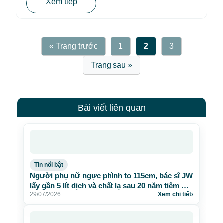
Xem tiếp
« Trang trước
1
2
3
Trang sau »
Bài viết liên quan
Tin nổi bật
Người phụ nữ ngực phình to 115cm, bác sĩ JW
lấy gần 5 lít dịch và chất lạ sau 20 năm tiêm mỡ
29/07/2026
Xem chi tiết
›
nhân tạo