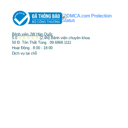
Bệnh viện JW Hàn Quốc
5.0
✩
✩
✩
✩
✩
(2,4N)
Bệnh viện chuyên khoa
50 Đ. Tôn Thất Tùng . 09.6868.1111
Hoạt Động . 8:00 - 18:00
Dịch vụ tại chỗ